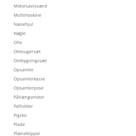
Motorsavssværd
Multimaskine
Næsehjul
Nøgle
Olie
Oliesugersæt
Ombygningssæt
Opsamler
Opsamlerkasse
Opsamlerpose
Påhængsmotor
Palholder
Pigsko
Plade
Plæneklipper