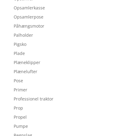
Opsamlerkasse
Opsamlerpose
Påhængsmotor
Palholder
Pigsko
Plade
Plæneklipper
Plænelufter
Pose
Primer
Professionel traktor
Prop
Propel
Pumpe
Regnslag