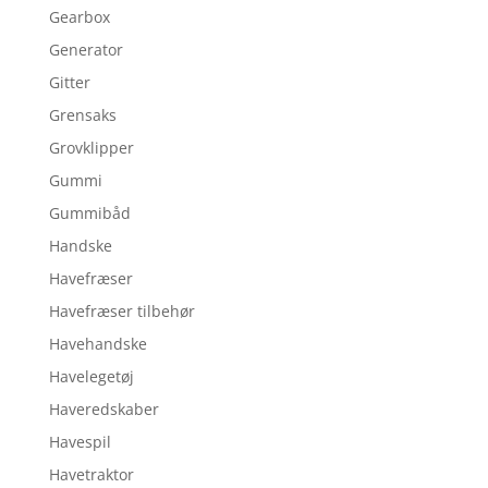
Gearbox
Generator
Gitter
Grensaks
Grovklipper
Gummi
Gummibåd
Handske
Havefræser
Havefræser tilbehør
Havehandske
Havelegetøj
Haveredskaber
Havespil
Havetraktor