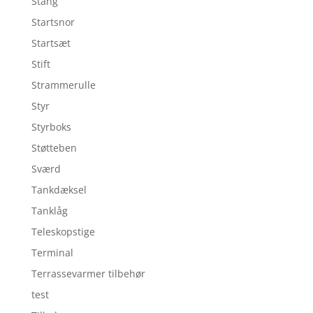
Stang
Startsnor
Startsæt
Stift
Strammerulle
Styr
Styrboks
Støtteben
Sværd
Tankdæksel
Tanklåg
Teleskopstige
Terminal
Terrassevarmer tilbehør
test