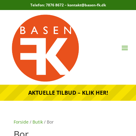
Telefon: 7876 8672 –
kontakt@basen-fk.dk
AKTUELLE TILBUD – KLIK HER!
Forside
/
Butik
/ Bor
Bor