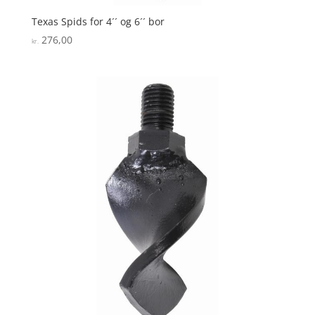
Texas Spids for 4´´ og 6´´ bor
276,00
kr.