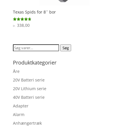
Texas Spids for 8´´ bor
338,00
Vurderet
kr.
4.7
ud af 5
Søg
Søg
efter:
Produktkategorier
Åre
20V Batteri serie
20V Lithium serie
40V Batteri serie
Adapter
Alarm
Anhængertræk