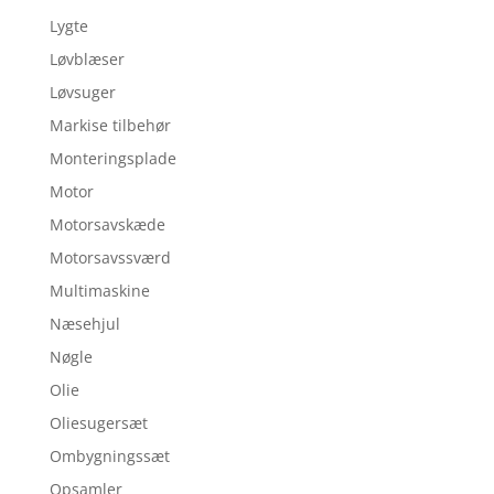
Lygte
Løvblæser
Løvsuger
Markise tilbehør
Monteringsplade
Motor
Motorsavskæde
Motorsavssværd
Multimaskine
Næsehjul
Nøgle
Olie
Oliesugersæt
Ombygningssæt
Opsamler