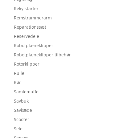
Rekylstarter
Remstrammerarm
Reparationssæt
Reservedele
Robotplæneklipper
Robotplæneklipper tilbehør
Rotorklipper
Rulle
Rør
Samlemuffe
Savbuk
Savkæde
Scooter
Sele
Sensor