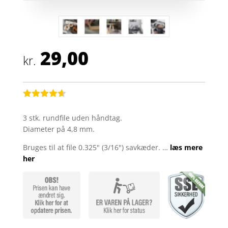
29,00
kr.
Bedømt
som
4.5
3 stk. rundfile uden håndtag.
ud af 5
Diameter på 4,8 mm.
baseret
på
kundebedø
Bruges til at file 0.325" (3/16") savkæder. …
læs mere
mmelser
her