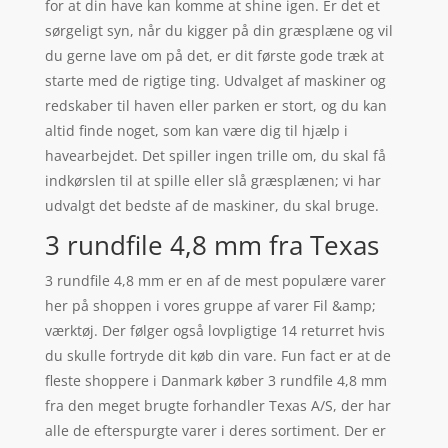
for at din have kan komme at shine igen. Er det et
sørgeligt syn, når du kigger på din græsplæne og vil
du gerne lave om på det, er dit første gode træk at
starte med de rigtige ting. Udvalget af maskiner og
redskaber til haven eller parken er stort, og du kan
altid finde noget, som kan være dig til hjælp i
havearbejdet. Det spiller ingen trille om, du skal få
indkørslen til at spille eller slå græsplænen; vi har
udvalgt det bedste af de maskiner, du skal bruge.
3 rundfile 4,8 mm fra Texas
3 rundfile 4,8 mm er en af de mest populære varer
her på shoppen i vores gruppe af varer Fil &amp;
værktøj. Der følger også lovpligtige 14 returret hvis
du skulle fortryde dit køb din vare. Fun fact er at de
fleste shoppere i Danmark køber 3 rundfile 4,8 mm
fra den meget brugte forhandler Texas A/S, der har
alle de efterspurgte varer i deres sortiment. Der er