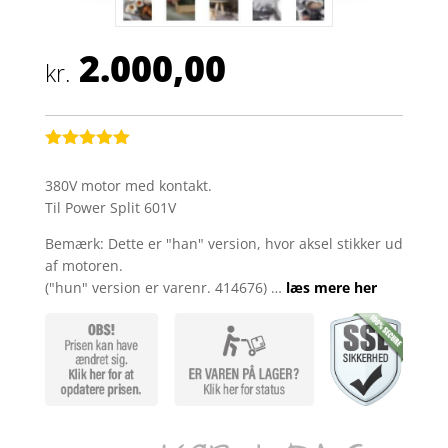
2.000,00
kr.
Bedømt
som
5
ud
380V motor med kontakt.
af 5
Til Power Split 601V
baseret på
kundebedøm
melser
Bemærk: Dette er "han" version, hvor aksel stikker ud
af motoren.
("hun" version er varenr. 414676) …
læs mere her