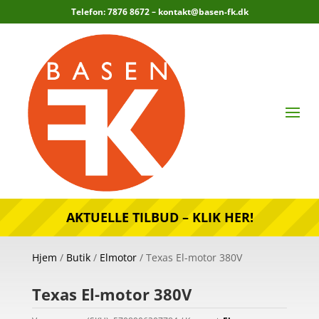
Telefon: 7876 8672 –
kontakt@basen-fk.dk
AKTUELLE TILBUD – KLIK HER!
Hjem
/
Butik
/
Elmotor
/ Texas El-motor 380V
Texas El-motor 380V