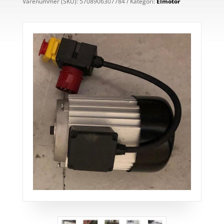
Varenummer (SKU):
5708906307784
Kategori:
Elmotor