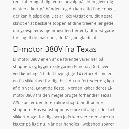
redskaber og af dig. Vores udvalg på siden giver dig
et stærkt kort på hånden, og du kan altid finde noget,
der kan hjælpe dig. Det er ikke vigtigt om, dit næste
skridt er at beskære toppen af dine træer eller gøde
din græsplæne; hjemmesiden her er fyldt med gode
forslag til de maskiner, du får god glæde af.
El-motor 380V fra Texas
El-motor 380V er en af de førende varer her på
shoppen, og ligger i kategorien Elmotor. Du bliver
ved købet også tildelt lovpligtige 14 returret som er
en fin sikkerhed for dig, hvis du nu fortryder dig køb
af din vare. Langt de fleste i Norden køber deres El-
motor 380V fra den meget brugte forhandler Texas
A/S, som er den foretrukne shop blandt online
shoppere. Hos webshoppens store udvalg er der helt
sikkert noget for dig, som jo fx kan være den vare du
kigger på lige nu. Når der handles i webshop sparer