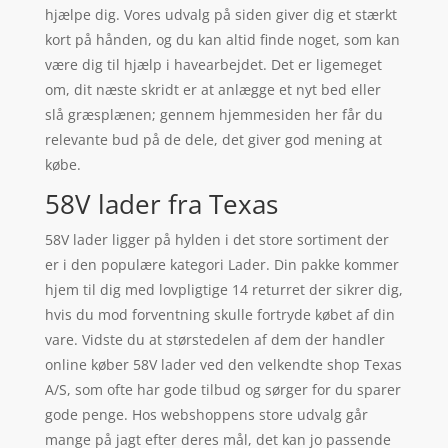
hjælpe dig. Vores udvalg på siden giver dig et stærkt
kort på hånden, og du kan altid finde noget, som kan
være dig til hjælp i havearbejdet. Det er ligemeget
om, dit næste skridt er at anlægge et nyt bed eller
slå græsplænen; gennem hjemmesiden her får du
relevante bud på de dele, det giver god mening at
købe.
58V lader fra Texas
58V lader ligger på hylden i det store sortiment der
er i den populære kategori Lader. Din pakke kommer
hjem til dig med lovpligtige 14 returret der sikrer dig,
hvis du mod forventning skulle fortryde købet af din
vare. Vidste du at størstedelen af dem der handler
online køber 58V lader ved den velkendte shop Texas
A/S, som ofte har gode tilbud og sørger for du sparer
gode penge. Hos webshoppens store udvalg går
mange på jagt efter deres mål, det kan jo passende