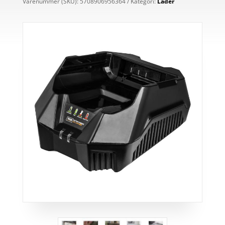
Varenummer (SKU):
5708906956364
Kategori:
Lader