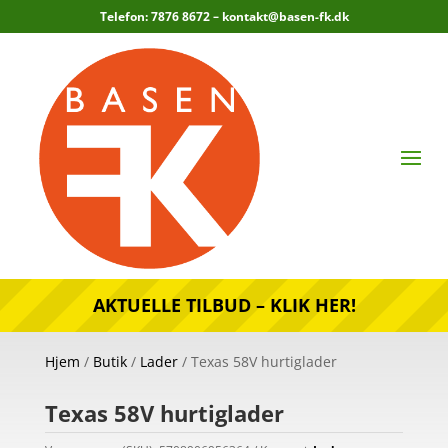
Telefon: 7876 8672 –
kontakt@basen-fk.dk
AKTUELLE TILBUD – KLIK HER!
Hjem
/
Butik
/
Lader
/ Texas 58V hurtiglader
Texas 58V hurtiglader