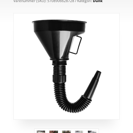
Varenummer (SKU):
5708906628728
Kategori:
Dunk