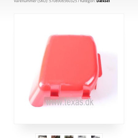
Varenummer (SKU):
5708906560325
Kategori:
Dæksel