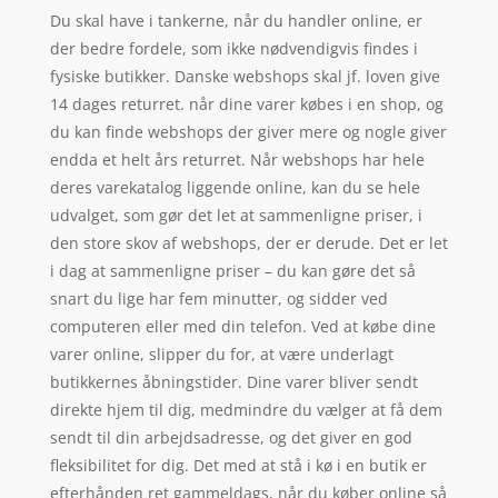
Du skal have i tankerne, når du handler online, er
der bedre fordele, som ikke nødvendigvis findes i
fysiske butikker. Danske webshops skal jf. loven give
14 dages returret. når dine varer købes i en shop, og
du kan finde webshops der giver mere og nogle giver
endda et helt års returret. Når webshops har hele
deres varekatalog liggende online, kan du se hele
udvalget, som gør det let at sammenligne priser, i
den store skov af webshops, der er derude. Det er let
i dag at sammenligne priser – du kan gøre det så
snart du lige har fem minutter, og sidder ved
computeren eller med din telefon. Ved at købe dine
varer online, slipper du for, at være underlagt
butikkernes åbningstider. Dine varer bliver sendt
direkte hjem til dig, medmindre du vælger at få dem
sendt til din arbejdsadresse, og det giver en god
fleksibilitet for dig. Det med at stå i kø i en butik er
efterhånden ret gammeldags, når du køber online så