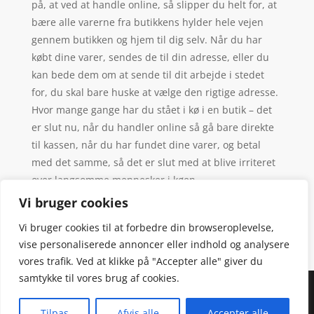
på, at ved at handle online, så slipper du helt for, at
bære alle varerne fra butikkens hylder hele vejen
gennem butikken og hjem til dig selv. Når du har
købt dine varer, sendes de til din adresse, eller du
kan bede dem om at sende til dit arbejde i stedet
for, du skal bare huske at vælge den rigtige adresse.
Hvor mange gange har du stået i kø i en butik – det
er slut nu, når du handler online så gå bare direkte
til kassen, når du har fundet dine varer, og betal
med det samme, så det er slut med at blive irriteret
over langsomme mennesker i køen.
Vi bruger cookies
Vi bruger cookies til at forbedre din browseroplevelse,
vise personaliserede annoncer eller indhold og analysere
vores trafik. Ved at klikke på "Accepter alle" giver du
samtykke til vores brug af cookies.
Denne hjemmeside samler et bredt udvalg af
spændende varer. Siden er et affiiliatesite, og nogle
Tilpas
Afvis alle
Accepter alle