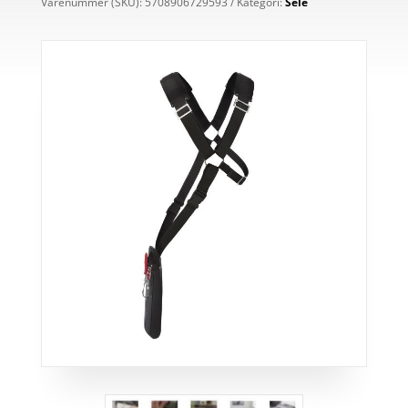
Varenummer (SKU):
5708906729593
Kategori:
Sele