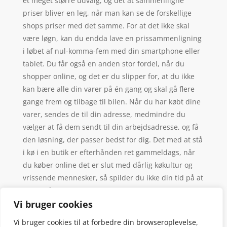
et meget større udvalg, og det at sammenlligne
priser bliver en leg, når man kan se de forskellige
shops priser med det samme. For at det ikke skal
være løgn, kan du endda lave en prissammenligning
i løbet af nul-komma-fem med din smartphone eller
tablet. Du får også en anden stor fordel, når du
shopper online, og det er du slipper for, at du ikke
kan bære alle din varer på én gang og skal gå flere
gange frem og tilbage til bilen. Når du har købt dine
varer, sendes de til din adresse, medmindre du
vælger at få dem sendt til din arbejdsadresse, og få
den løsning, der passer bedst for dig. Det med at stå
i kø i en butik er efterhånden ret gammeldags, når
du køber online det er slut med dårlig køkultur og
vrissende mennesker, så spilder du ikke din tid på at
vente på fru Hansen, der lige skal spørge om, hvad
hver enkelt ting koster.
Vi bruger cookies
Vi bruger cookies til at forbedre din browseroplevelse,