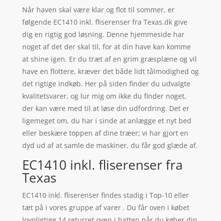
Når haven skal være klar og flot til sommer, er
følgende EC1410 inkl. fliserenser fra Texas.dk give
dig en rigtig god løsning. Denne hjemmeside har
noget af det der skal til, for at din have kan komme
at shine igen. Er du træt af en grim græsplæne og vil
have en flottere, kræver det både lidt tålmodighed og
det rigtige indkøb. Her på siden finder du udvalgte
kvalitetsvarer, og lur mig om ikke du finder noget,
der kan være med til at løse din udfordring. Det er
ligemeget om, du har i sinde at anlægge et nyt bed
eller beskære toppen af dine træer; vi har gjort en
dyd ud af at samle de maskiner, du får god glæde af.
EC1410 inkl. fliserenser fra
Texas
EC1410 inkl. fliserenser findes stadig i Top-10 eller
tæt på i vores gruppe af varer . Du får oven i købet
lovpligtige 14 returret oven i hatten når du køber din