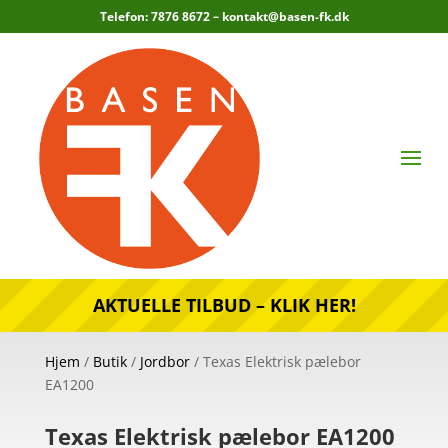
Telefon: 7876 8672 –
kontakt@basen-fk.dk
AKTUELLE TILBUD – KLIK HER!
Hjem
/
Butik
/
Jordbor
/ Texas Elektrisk pælebor
EA1200
Texas Elektrisk pælebor EA1200