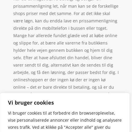
prissammenligning let, når man kan se de forskellige
shops priser med det samme. For at det ikke skal
være løgn, kan du endda lave en prissammenligning
direkte på din mobiltelefon i bussen eller toget.
Mange har allerede fundet glæde ved at købe online
og slippe for, at bære alle varerne fra butikkens
hylder hele vejen gennem butikken og hjem til dig
selv. Efter at have afsluttet din handel, bliver dine
varer sendt til dig, alternativt kan de sendes til dig
arbejde, og få den løsning, der passer bedst for dig. I
onlineshoppen er der ingen kø der er ingen kø
online – det er bare direkte til betaling, og så er du
videre, så er det aldrig mere ubehaget ved at stå alt
for tæt i en kø til kassen.
Vi bruger cookies
Vi bruger cookies til at forbedre din browseroplevelse,
vise personaliserede annoncer eller indhold og analysere
vores trafik. Ved at klikke på "Accepter alle" giver du