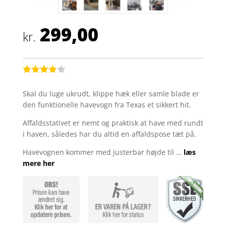
299,00
kr.
Bedømt
som
3.9
Skal du luge ukrudt, klippe hæk eller samle blade er
ud af 5
den funktionelle havevogn fra Texas et sikkert hit.
baseret
på
kundebed
Affaldsstativet er nemt og praktisk at have med rundt
ømmelse
i haven, således har du altid en affaldspose tæt på.
r
Havevognen kommer med justerbar højde til …
læs
mere her