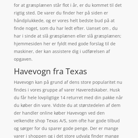
for at græsplænen står flot i år, er du kommet til det
rigtig sted. De varer du finder her på siden er
håndplukkede, og er vores helt bedste bud på at
finde noget, som du har ledt efter. Uanset om , du
har i sinde at slå græsplænen eller slå græsplænen;
hjemmesiden her er fyldt med gode forslag til de
maskiner, der kan assistere dig i udførelsen af
opgaven.
Havevogn fra Texas
Havevogn kan på grund af dens store popularitet nu
findes i vores gruppe af varer Haveredskaber. Husk
du får hele lovpligtige 14 returret med din pakke når
du køber din vare. Vidste du at størstedelen af dem
der handler online køber Havevogn ved den
velkendte shop Texas A/S, som ofte har gode tilbud
og sørger for du sparer gode penge. Der er mange
varer i shoppen og i det store udvalg finder mange