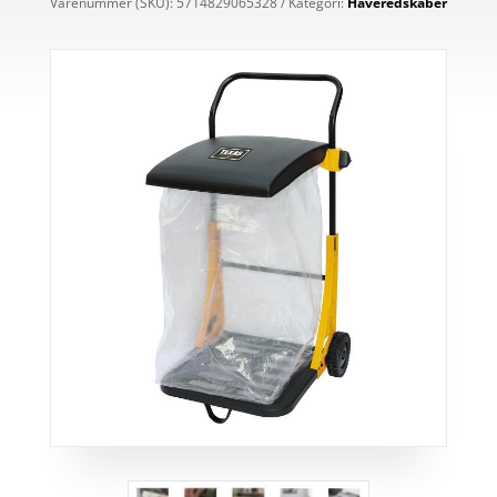
Varenummer (SKU):
5714829065328
Kategori:
Haveredskaber