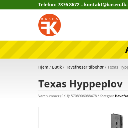
Telefon: 7876 8672 –
kontakt@basen-fk
Hjem
/
Butik
/
Havefræser tilbehør
/ Texas Hyp
Texas Hyppeplov
Varenummer (SKU):
5708906088478
Kategori:
Havefræ