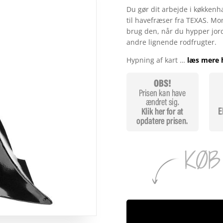
Du gør dit arbejde i køkk
til havefræser fra TEXAS. M
brug den, når du hypper jord
andre lignende rodfrugter.
Hypning af kart …
læs mere 