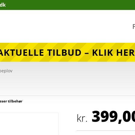
.dk
AKTUELLE TILBUD – KLIK HER
peplov
ser tilbehør
399,0
kr.