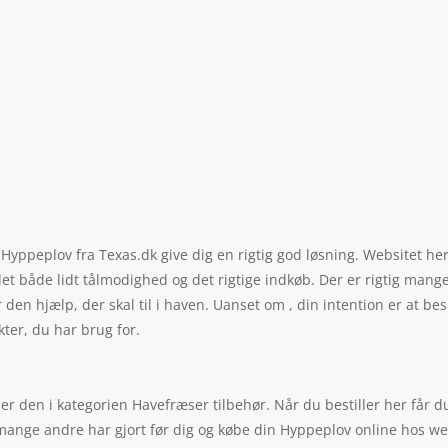
se Hyppeplov fra Texas.dk give dig en rigtig god løsning. Websitet h
et både lidt tålmodighed og det rigtige indkøb. Der er rigtig mange
 den hjælp, der skal til i haven. Uanset om , din intention er at be
kter, du har brug for.
er den i kategorien Havefræser tilbehør. Når du bestiller her får du
g mange andre har gjort før dig og købe din Hyppeplov online hos w