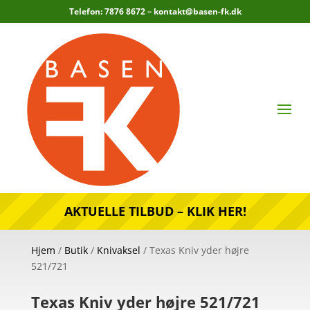
Telefon: 7876 8672 –
kontakt@basen-fk.dk
AKTUELLE TILBUD – KLIK HER!
Hjem
/
Butik
/
Knivaksel
/ Texas Kniv yder højre
521/721
Texas Kniv yder højre 521/721