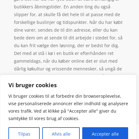
butikkers åbningstider. En anden ting du også
slipper for, at skulle få det hele til at passe med de
forskellige buslinjer og tidspunkter. Når du har købt
dine varer, sendes de til din adresse, eller du kan
bede dem om at sende til dit arbejde i stedet for, så
du kan frit vælge den løsning, der er bedst for dig.
Det med at stå i kø i en butik er efterhånden ret
gammeldags, når du køber online det er slut med
dårlig køkultur og vrissende mennesker, så ungå de
trælse frustrationer over, at det kan tage så lang tid
for folk at finde de sidste mønter frem.
Vi bruger cookies
Vi bruger cookies til at forbedre din browseroplevelse,
vise personaliserede annoncer eller indhold og analysere
vores trafik. Ved at klikke på "Accepter alle" giver du
samtykke til vores brug af cookies.
Denne hjemmeside samler et bredt udvalg af
Tilpas
Afvis alle
Accepter alle
spændende varer. Siden er et affiiliatesite, og nogle