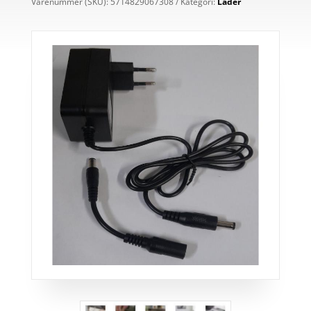
Varenummer (SKU):
5714829067308
Kategori:
Lader