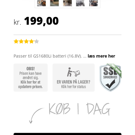
199,00
kr.
Bedømt
som
4.1
Passer til GS1680Li batteri (16.8V). …
læs mere her
ud af 5
baseret
på
kundebedø
mmelser