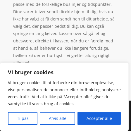
passe med de forskellige buslinjer og tidspunkter.
Dine varer bliver sendt direkte hjem til dig, hvis du
ikke har valgt at få dem sendt hen til dit arbejde, så
vælg det, der passer bedst til dig. Du kan også
springe en lang kø ved kassen over så gå let og
ubesværet direkte til kassen, når du er færdig med
at handle, så behøver du ikke længere forudsige,
hvilken kø der er hurtigst – vi gætter aldrig rigtigt
alligevel.
Vi bruger cookies
Vi bruger cookies til at forbedre din browseroplevelse,
vise personaliserede annoncer eller indhold og analysere
vores trafik. Ved at klikke på "Accepter alle" giver du
samtykke til vores brug af cookies.
Denne hjemmeside samler et bredt udvalg af
spændende varer. Siden er et affiiliatesite, og nogle
Tilpas
Afvis alle
Accepter alle
links kan være affiliatelinks.