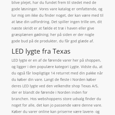
blive plejet, har du fundet frem til stedet med de
gode løsninger. Vores vare katalog er omfattende, og
lur mig om ikke du finder noget, der kan være med til
at løse din udfordring. Det spiller ingen trille om, dit
næste skridt er at fælde et træ i haven eller give
græsplænen gødning; her på siden er der nogle
gode bud på de produkter, du får god glæde af.
LED lygte fra Texas
LED lygte er en af de førende varer her på shoppen,
og ligger i den populære kategori Lygte. Vidste du, at
du også får lovpligtige 14 returret med din pakke når
du køber din vare. Langt de fleste i Norden køber
deres LED lygte ved den velkendte shop Texas A/S,
der er blandt de førende i Norden inden for
branchen. Hos webshoppens store udvalg finder du
noget for alle, det kan jo passende være denne vare.
Køber du varer online kan priserne være lavere- og