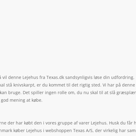
så vil denne Lejehus fra Texas.dk sandsynligvis løse din udfordrin
 stå knivskarpt, er du kommet til det rigtig sted. Vi har på denne s
 kan bruge. Det spiller ingen rolle om, du nu skal til at slå græsp
r god mening at købe.
rne der har købt den i vores gruppe af varer Lejehus. Husk du får 
 Danmark køber Lejehus i webshoppen Texas A/S, der virkelig har sa