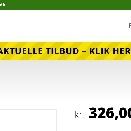
.dk
AKTUELLE TILBUD – KLIK HER
s
326,0
kr.