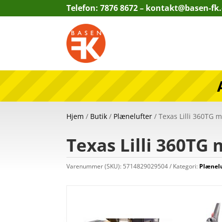
Telefon: 7876 8672 –
kontakt@basen-fk
Hjem
/
Butik
/
Plænelufter
/ Texas Lilli 360TG 
Texas Lilli 360TG
Varenummer (SKU):
5714829029504
Kategori:
Plænel