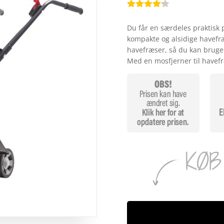
Bedømt
som
4.2
Du får en særdeles praktisk 
ud af 5
kompakte og alsidige havefræ
baseret
på
havefræser, så du kan bruge
kundebedø
Med en mosfjerner til havefr
mmelser