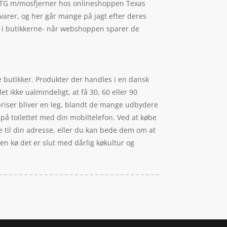
360TG m/mosfjerner hos onlineshoppen Texas
f varer, og her går mange på jagt efter deres
d i butikkerne- når webshoppen sparer de
ke butikker. Produkter der handles i en dansk
t ikke ualmindeligt, at få 30, 60 eller 90
 priser bliver en leg, blandt de mange udbydere
 på toilettet med din mobiltelefon. Ved at købe
de til din adresse, eller du kan bede dem om at
gen kø det er slut med dårlig køkultur og