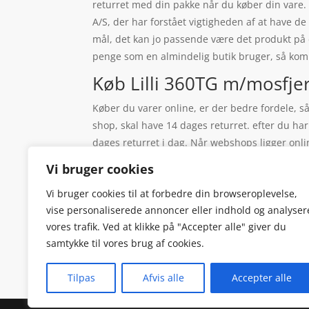
returret med din pakke når du køber din vare.
A/S, der har forstået vigtigheden af at have de
mål, det kan jo passende være det produkt på 
penge som en almindelig butik bruger, så komm
Køb Lilli 360TG m/mosfjer
Køber du varer online, er der bedre fordele, s
shop, skal have 14 dages returret. efter du har
dages returret i dag. Når webshops ligger onli
af varer, der findes online. For at det ikke s
Vi bruger cookies
dine varer online, slipper du for, at skulle s
Vi bruger cookies til at forbedre din browseroplevelse,
sende til dit arbejde i stedet for, så du kan fr
vise personaliserede annoncer eller indhold og analyser
vrissende mennesker, så undgår du skrigende 
vores trafik. Ved at klikke på "Accepter alle" giver du
samtykke til vores brug af cookies.
Tilpas
Afvis alle
Accepter alle