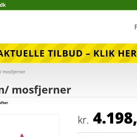
.dk
AKTUELLE TILBUD – KLIK HER
m/ mosfjerner
 m/ mosfjerner
ufter
4.198
kr.