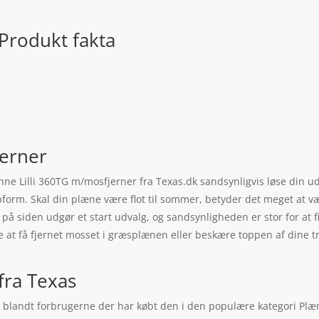
Produkt fakta
jerner
denne Lilli 360TG m/mosfjerner fra Texas.dk sandsynligvis løse din
opform. Skal din plæne være flot til sommer, betyder det meget at v
 på siden udgør et start udvalg, og sandsynligheden er stor for at 
e at få fjernet mosset i græsplænen eller beskære toppen af dine t
fra Texas
 blandt forbrugerne der har købt den i den populære kategori Plænel