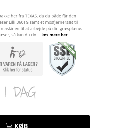
pakke her fra TEXAS, da du både får den
ser Lilli 360TG samt et mosfjernersæt til
 maskinen til at arbejde på din græsplæne.
æser, så kan du riv …
læs mere her
KØB