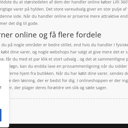
 Vidste du at størstedelen af dem der handler online køber Lilli 
 rigtige varer på hylden. Det store vareudvalg giver en stor pulje a
denne side. Når du handler online er priserne mere attraktive en
er det dig til gode.
ner online og få flere fordele
å du på nogle områder er bedre stillet, end hvis du handler I fysis
 købt dine varer, og nogle webshops har valgt at give mere det er sle
ne, får du med et par klik et stort udvalg , og det at sammenlligne
kal være løgn, kan du endda lave en prissammenligning når du sidder
læbe varerne hjem fra butikken. Når du har købt dine varer, sendes 
it vælge den løsning, der er bedst for dig. I onlineshoppen er der in
e
unger, der plager deres forældre om slik og søde sager.