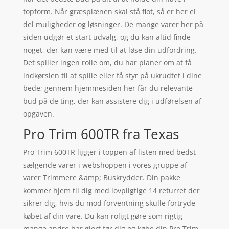
topform. Når græsplænen skal stå flot, så er her el
del muligheder og løsninger. De mange varer her på
siden udgør et start udvalg, og du kan altid finde
noget, der kan være med til at løse din udfordring.
Det spiller ingen rolle om, du har planer om at få
indkørslen til at spille eller få styr på ukrudtet i dine
bede; gennem hjemmesiden her får du relevante
bud på de ting, der kan assistere dig i udførelsen af
opgaven.
Pro Trim 600TR fra Texas
Pro Trim 600TR ligger i toppen af listen med bedst
sælgende varer i webshoppen i vores gruppe af
varer Trimmere &amp; Buskrydder. Din pakke
kommer hjem til dig med lovpligtige 14 returret der
sikrer dig, hvis du mod forventning skulle fortryde
købet af din vare. Du kan roligt gøre som rigtig
mange andre har gjort før dig og købe din Pro Trim