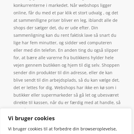
konkurrenterne i markedet. Når webshops ligger
online, får du med et par klik et stort udvalg , og det
at sammenlligne priser bliver en leg, iblandt alle de
shops der sælger det, du er ude efter. Din
sammenligning kan du rent faktisk lave så snart du
lige har fem minutter, og sidder ved computeren
eller med din telefon. En anden ting du også slipper
for, at bære alle varerne fra butikkens hylder hele
vejen gennem butikken og hjem til dig selv. Shoppen
sender din produkter til din adresse, eller de kan
blive sendt til din arbejdsplads, så du kan vælge det,
det er lettes for dig. Webshops har ikke en kø som i
butikker eller supermarkeder så gå let og ubesværet
direkte til kassen, når du er færdig med at handle, så
undgår du skrigende unger, der plager deres
forældre om slik og søde sager.
Vi bruger cookies
Vi bruger cookies til at forbedre din browseroplevelse,