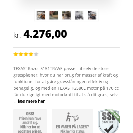
4.276,00
kr.
Bedømt
som
3.9
TEXAS´ Razor 5151TR/WE passer til selv de store
ud af 5
græsplæner, hvor du har brug for masser af kraft og
baseret
på
funktioner for at gøre græsslåningen effektiv og
kundebed
behagelig, og med en TEXAS TG580E motor på 170 cc
ømmelse
r
får du rigeligt med motorkraft til at slå dit græs, selv
…
læs mere her