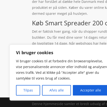
der har forstået at dække hele Danmark med de h
produktet er på siden. Køber du varer online k
dermed sparer meget på huslejen.
Køb Smart Spreader 200 on
Det er faktisk hver gang, når du shopper rundt 
butikker. Du får med dine varer 14 dages retu
de lovpligtige 14 dage. Når webshops har hele
webshops der er på det danske marked. Og i da
Vi bruger cookies
at handle online, så slipper du helt for, at væ
Vi bruger cookies til at forbedre din browseroplevelse,
sendes til dig arbejde, så du kan vælge det, det
vise personaliserede annoncer eller indhold og analyser
er bare direkte til betaling, og så er du videre,
vores trafik. Ved at klikke på "Accepter alle" giver du
samtykke til vores brug af cookies.
Tilpas
Afvis alle
Accepter alle
Denne hjemmeside samler et bredt udvalg af spæn