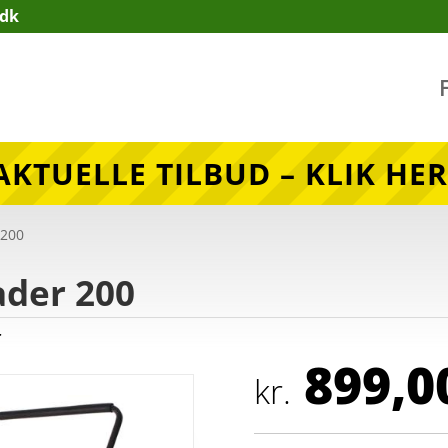
.dk
AKTUELLE TILBUD – KLIK HER
 200
ader 200
r
899,0
kr.