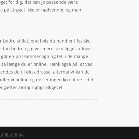
oget for dig, det kan jo passende være
sse på strøget ikke er nødvendig, og man
 bedre stillet, end hvis du handler I fysiske
 endnu bedre og giver mere som ligger udover
t gør en prissammenligning let, i de mange
 så længe du er online. Tænk også på, at ved
endes de til din adresse, alternativt kan de
ndler vi online og der er ingen kø online – det
 gætter aldrig rigtigt alligevel.
filiatelinks.