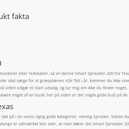
kt fakta
0
er maskiner eller redskaber, så vil denne Smart Spreader 200 fra Te
 der skal sørge for at græsplænen står flot i år, kommer du ikke so
å siden udgør et start udvalg, og lur mig om ikke du finder noget,
skære noget af en busk; her på siden er der nogle gode bud på de t
exas
tæt på i en vores rigtig gode kategorier, nemlig Spreder. Vidste du, 
e. Mange er udmærket klar over, at man køber din Smart Spreader 2