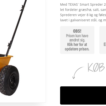
Med TEXAS´ Smart Spreder 200
let fordeler græsfrø, salt, s
Sprederen vejer 8 kg og føle
lavet i galvaniseret stål, og