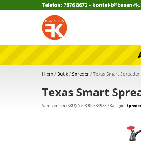
Telefon: 7876 8672 –
kontakt@basen-fk
Hjem
/
Butik
/
Spreder
/ Texas Smart Spreader
Texas Smart Spre
Varenummer (SKU):
5708906834938
Kategori:
Sprede