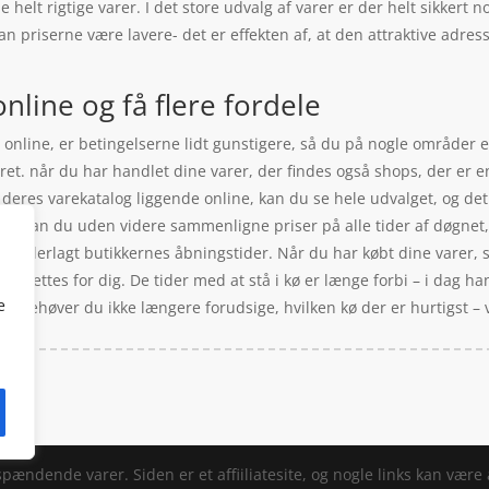
elt rigtige varer. I det store udvalg af varer er der helt sikkert n
an priserne være lavere- det er effekten af, at den attraktive adre
line og få flere fordele
online, er betingelserne lidt gunstigere, så du på nogle områder er
rret. når du har handlet dine varer, der findes også shops, der er
 deres varekatalog liggende online, kan du se hele udvalget, og de
g kan du uden videre sammenligne priser på alle tider af døgnet,
re underlagt butikkernes åbningstider. Når du har købt dine varer, s
 er lettes for dig. De tider med at stå i kø er længe forbi – i dag ha
e
 så behøver du ikke længere forudsige, hvilken kø der er hurtigst – vi
dende varer. Siden er et affiiliatesite, og nogle links kan være af