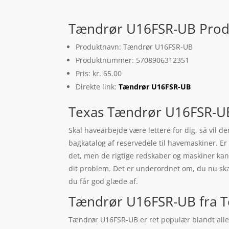
Tændrør U16FSR-UB Produ
Produktnavn: Tændrør U16FSR-UB
Produktnummer: 5708906312351
Pris: kr. 65.00
Direkte link:
Tændrør U16FSR-UB
Texas Tændrør U16FSR-U
Skal havearbejde være lettere for dig, så vil 
bagkatalog af reservedele til havemaskiner. Er
det, men de rigtige redskaber og maskiner kan h
dit problem. Det er underordnet om, du nu ska
du får god glæde af.
Tændrør U16FSR-UB fra T
Tændrør U16FSR-UB er ret populær blandt alle v