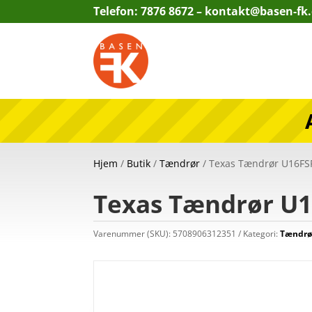
Telefon: 7876 8672 –
kontakt@basen-fk
Hjem
/
Butik
/
Tændrør
/ Texas Tændrør U16FS
Texas Tændrør U
Varenummer (SKU):
5708906312351
Kategori:
Tændrø