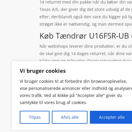
14 returret med din pakke når du køber din v
Texas A/S, der giver dig det store udvalg af de
efter, deriblandt også den vare du kigger på l
strøget ikke er nødvendig, og man dermed spa
Køb Tændrør U16FSR-UB on
Når webshops leverer dine produkter, er du sik
de skal give dig 14 dages returret. når dine v
både uger og måneder. Oveni returretten har du
webshops der er på det danske marked. Det er 
Vi bruger cookies
helt stort fordel ved købe produkterne online er
Vi bruger cookies til at forbedre din browseroplevelse,
Shoppen sender din produkter til din adresse, 
vise personaliserede annoncer eller indhold og analyser
alt om at stå i kø, hvor ekspedienten lige skal 
vores trafik. Ved at klikke på "Accepter alle" giver du
dårlig køkultur og vrissende mennesker, så ungå
samtykke til vores brug af cookies.
Tilpas
Afvis alle
Accepter alle