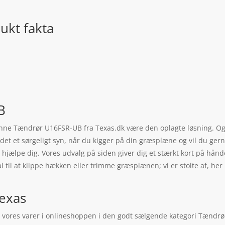
kt fakta
B
denne Tændrør U16FSR-UB fra Texas.dk være den oplagte løsning. Og
 det et sørgeligt syn, når du kigger på din græsplæne og vil du ge
jælpe dig. Vores udvalg på siden giver dig et stærkt kort på hånden
l til at klippe hækken eller trimme græsplænen; vi er stolte af, h
exas
ores varer i onlineshoppen i den godt sælgende kategori Tændrør. 