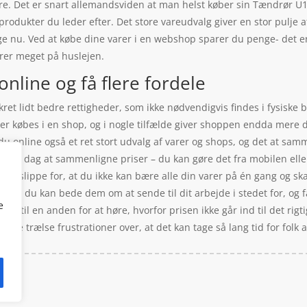
are. Det er snart allemandsviden at man helst køber sin Tændrør 
 produkter du leder efter. Det store vareudvalg giver en stor pulje 
ige nu. Ved at købe dine varer i en webshop sparer du penge- det er
rer meget på huslejen.
line og få flere fordele
ret lidt bedre rettigheder, som ikke nødvendigvis findes i fysiske
arer købes i en shop, og i nogle tilfælde giver shoppen endda mere
 online også et ret stort udvalg af varer og shops, og det at samm
let i dag at sammenligne priser – du kan gøre det fra mobilen ell
 at slippe for, at du ikke kan bære alle din varer på én gang og skal
eller du kan bede dem om at sende til dit arbejde i stedet for, og 
e
ringe til en anden for at høre, hvorfor prisen ikke går ind til det ri
 de trælse frustrationer over, at det kan tage så lang tid for folk 