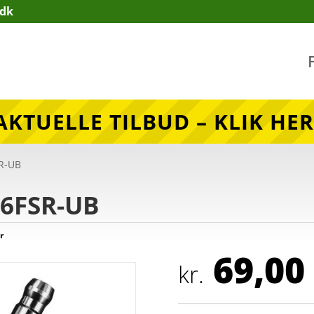
.dk
AKTUELLE TILBUD – KLIK HER
R-UB
16FSR-UB
r
69,00
kr.