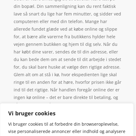
din bopæl. Din sammenligning kan du rent faktisk
lave så snart du lige har fem minutter, og sidder ved
computeren eller med din telefon. Mange har
allerede fundet glæde ved at købe online og slippe
for, at bære alle varerne fra butikkens hylder hele
vejen gennem butikken og hjem til dig selv. Når du
har købt dine varer, sendes de til din adresse, eller
du kan bede dem om at sende til dit arbejde i stedet
for, du skal bare huske at vælge den rigtige adresse.
Glem alt om at stå i kø, hvor ekspedienten lige skal
ringe til en anden for at høre, hvorfor prisen ikke går
ind til det rigtige. Når handlen foregår online der er
ingen kø online – det er bare direkte til betaling, og
så er du videre, så slip for de sædvanlige forkerte
valg af kø – man vælger altid den langsomste.
Vi bruger cookies
Vi bruger cookies til at forbedre din browseroplevelse,
vise personaliserede annoncer eller indhold og analysere