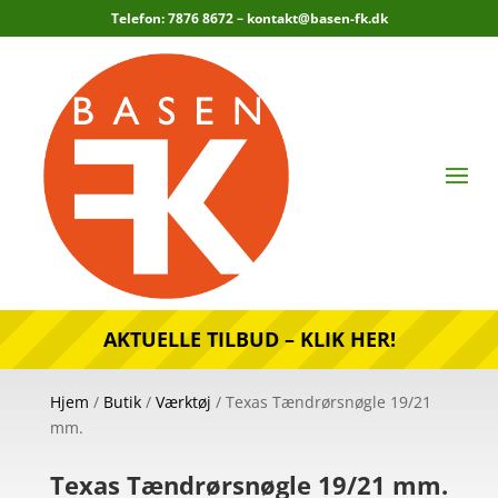
Telefon: 7876 8672 –
kontakt@basen-fk.dk
AKTUELLE TILBUD – KLIK HER!
Hjem
/
Butik
/
Værktøj
/ Texas Tændrørsnøgle 19/21
mm.
Texas Tændrørsnøgle 19/21 mm.