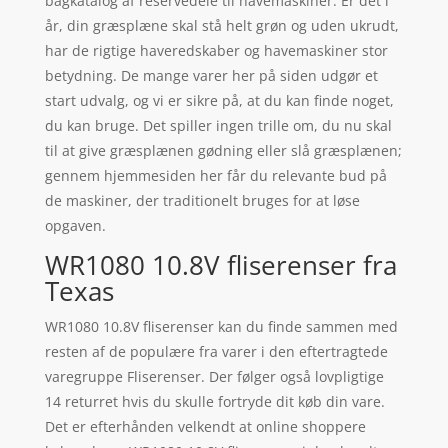
bagkatalog af reservedele til havemaskiner. Er det i
år, din græsplæne skal stå helt grøn og uden ukrudt,
har de rigtige haveredskaber og havemaskiner stor
betydning. De mange varer her på siden udgør et
start udvalg, og vi er sikre på, at du kan finde noget,
du kan bruge. Det spiller ingen trille om, du nu skal
til at give græsplænen gødning eller slå græsplænen;
gennem hjemmesiden her får du relevante bud på
de maskiner, der traditionelt bruges for at løse
opgaven.
WR1080 10.8V fliserenser fra
Texas
WR1080 10.8V fliserenser kan du finde sammen med
resten af de populære fra varer i den eftertragtede
varegruppe Fliserenser. Der følger også lovpligtige
14 returret hvis du skulle fortryde dit køb din vare.
Det er efterhånden velkendt at online shoppere