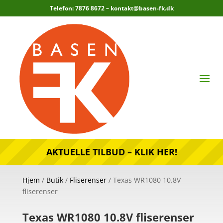
Telefon: 7876 8672 –
kontakt@basen-fk.dk
AKTUELLE TILBUD – KLIK HER!
Hjem
/
Butik
/
Fliserenser
/ Texas WR1080 10.8V
fliserenser
Texas WR1080 10.8V fliserenser