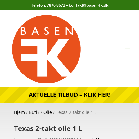
Telefon: 7876 8672 –
kontakt@basen-fk.dk
AKTUELLE TILBUD – KLIK HER!
Hjem
/
Butik
/
Olie
/ Texas 2-takt olie 1 L
Texas 2-takt olie 1 L