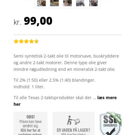
99,00
kr.
Bedømt
som
4.5
Semi syntetisk 2-takt olie til motorsave, buskryddere
ud af 5
og andre 2-takt motorer. Denne type olie giver
baseret
på
mindre røgudledning end en mineralsk 2-takt olie.
kundebedø
mmelser
Til 2% (1:50) eller 2,5% (1:40) blandinger.
Indhold: 1 liter.
Til alle Texas 2-taktsprodukter skal der …
læs mere
her