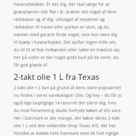
haveredskaber. Er det dig, der skal sørge for at
græsplænen står flot i år, kræver det noget af dine
redskaber og af dig. Udvalget af maskiner og
redskaber til haven eller parken er stort, og du
næsten med garanti finde noget, som kan være dig
til hjælp i havearbejdet. Det spiller ingen trille om,
du vil til at feje indkørslen eller rykke en træstub op;
her på siden er der nogle gode bud på de varer, du
får god glæde af.
2-takt olie 1 L fra Texas
2-takt olie 1 L kan på grund af dens store popularitet
nu findes i vores varekategori Olie. Og hey – du får jo
også lige lovpligtige 14 returret der sikrer dig, hvis
du mod forventning skulle fortryde købet af din vare.
Her i Danmark er der mange, der køber deres 2-takt
olie 1 L ved den velkendte shop Texas A/S, der har
forstået at dække hele Danmark med de helt rigtige