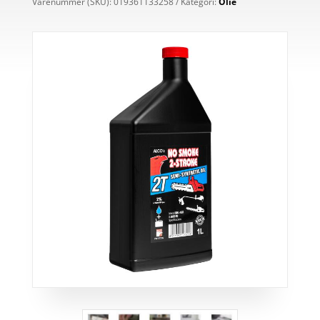
Varenummer (SKU):
019361133258
Kategori:
Olie