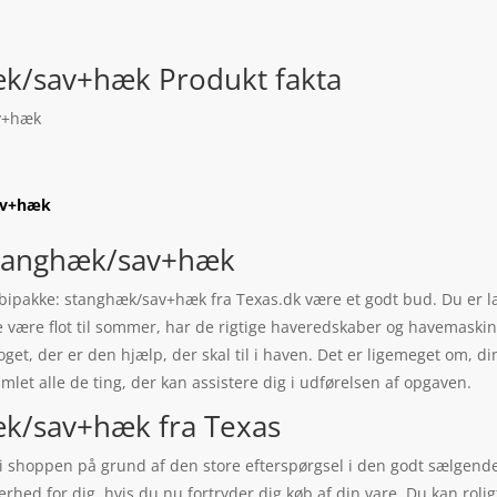
k/sav+hæk Produkt fakta
v+hæk
av+hæk
stanghæk/sav+hæk
kombipakke: stanghæk/sav+hæk fra Texas.dk være et godt bud. Du 
 være flot til sommer, har de rigtige haveredskaber og havemaskin
noget, der er den hjælp, der skal til i haven. Det er ligemeget om, 
mlet alle de ting, der kan assistere dig i udførelsen af opgaven.
k/sav+hæk fra Texas
 shoppen på grund af den store efterspørgsel i den godt sælgende k
kerhed for dig, hvis du nu fortryder dig køb af din vare. Du kan rol