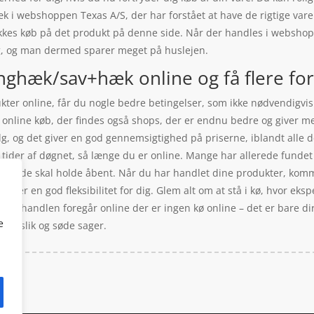
 i webshoppen Texas A/S, der har forstået at have de rigtige var
ikkes køb på det produkt på denne side. Når der handles i webshop 
ig, og man dermed sparer meget på huslejen.
ghæk/sav+hæk online og få flere fo
ukter online, får du nogle bedre betingelser, som ikke nødvendigvis
it online køb, der findes også shops, der er endnu bedre og giver me
, og det giver en god gennemsigtighed på priserne, iblandt alle d
 tider af døgnet, så længe du er online. Mange har allerede fundet 
synes, de skal holde åbent. Når du har handlet dine produkter, komm
 giver en god fleksibilitet for dig. Glem alt om at stå i kø, hvor eks
e. Når handlen foregår online der er ingen kø online – det er bare di
e
 om slik og søde sager.