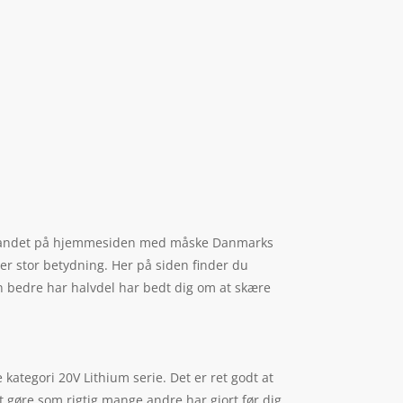
er landet på hjemmesiden med måske Danmarks
er stor betydning. Her på siden finder du
din bedre har halvdel har bedt dig om at skære
ategori 20V Lithium serie. Det er ret godt at
igt gøre som rigtig mange andre har gjort før dig