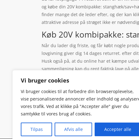
og købe din 20V kombipakke: stanghæk/sav+hæk
finder mange det de leder efter, og der kan kl
attraktive adresse på strøget ikke er nødvend
Køb 20V kombipakke: stan
Når du lader dig friste, og får købt nogle prod
lovgivning giver dig 14 dages returret. efter d
Husk også på, at du online har et kæmpe udvalg
sammenligning kan du rent faktisk lave på alle
skulle indrette sig efter, hvornår butikkerne 
Vi bruger cookies
valgt at få dem sendt hen til dit arbejde, og det
Vi bruger cookies til at forbedre din browseroplevelse,
høre, hvorfor prisen ikke går ind til det rigtig
vise personaliserede annoncer eller indhold og analyser
du skrigende unger, der plager deres forældre
vores trafik. Ved at klikke på "Accepter alle" giver du
samtykke til vores brug af cookies.
Tilpas
Afvis alle
Accepter alle