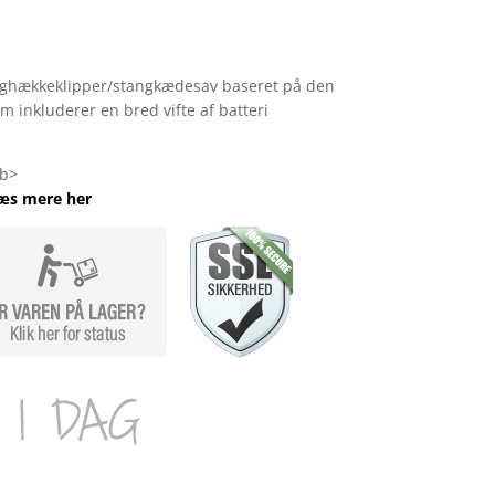
anghækkeklipper/stangkædesav baseret på den
m inkluderer en bred vifte af batteri
/b>
æs mere her