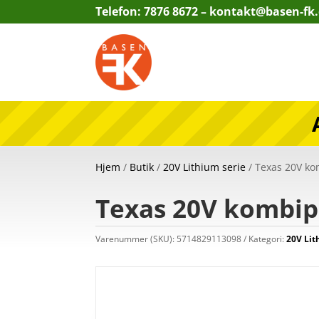
Telefon: 7876 8672 –
kontakt@basen-fk
Hjem
/
Butik
/
20V Lithium serie
/ Texas 20V k
Texas 20V kombi
Varenummer (SKU):
5714829113098
Kategori:
20V Lit