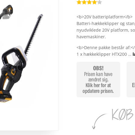
Bedømt
som
4.1
<b>20V batteriplatform</b>
ud af 5
Batteri-hækkeklipper og st
baseret
på
nyudviklede 20V platform, so
kundebedø
havemaskiner.
mmelser
<b>Denne pakke består af:<
1 x hækkeklipper HTX200 …
l