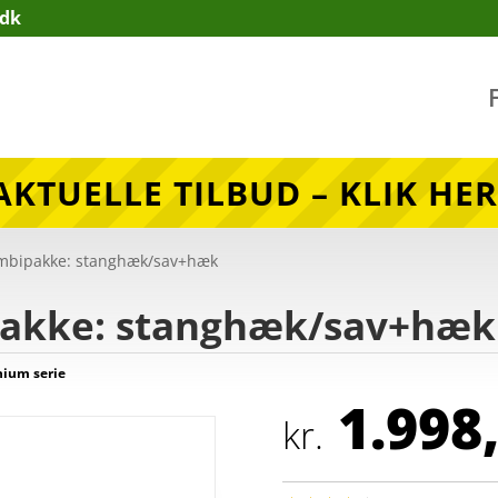
.dk
AKTUELLE TILBUD – KLIK HER
ombipakke: stanghæk/sav+hæk
pakke: stanghæk/sav+hæk
hium serie
1.998
kr.