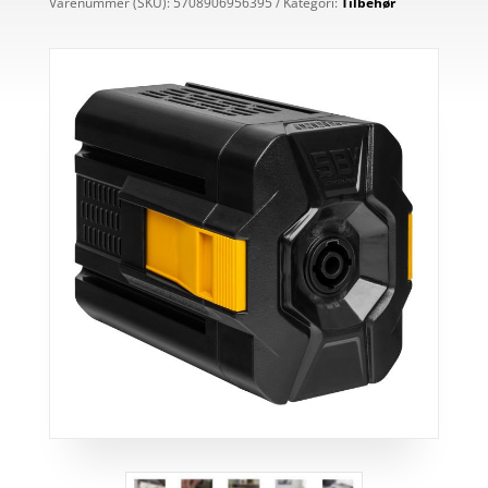
Varenummer (SKU):
5708906956395
Kategori:
Tilbehør