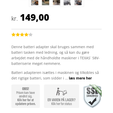
149,00
kr.
Bedømt
som
4.1
Denne batteri adapter skal bruges sammen med
ud af 5
batteri tasken med ledning, og så kan du gøre
baseret
på
arbejdet med de håndholdte maskiner i TEXAS´ 58V-
kundebedø
batteriserie meget nemmere.
mmelser
Batteri adapteren isættes i maskinen og tilkobles så
det rigtige batteri, som sidder i …
læs mere her