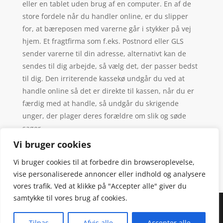
eller en tablet uden brug af en computer. En af de
store fordele når du handler online, er du slipper
for, at bæreposen med varerne går i stykker på vej
hjem. Et fragtfirma som f.eks. Postnord eller GLS
sender varerne til din adresse, alternativt kan de
sendes til dig arbejde, så vælg det, der passer bedst
til dig. Den irriterende kassekø undgår du ved at
handle online så det er direkte til kassen, når du er
færdig med at handle, så undgår du skrigende
unger, der plager deres forældre om slik og søde
sager.
Vi bruger cookies
Vi bruger cookies til at forbedre din browseroplevelse,
vise personaliserede annoncer eller indhold og analysere
vores trafik. Ved at klikke på "Accepter alle" giver du
samtykke til vores brug af cookies.
Denne hjemmeside samler et bredt udvalg af
spændende varer. Siden er et affiiliatesite, og nogle
Tilpas
Afvis alle
Accepter alle