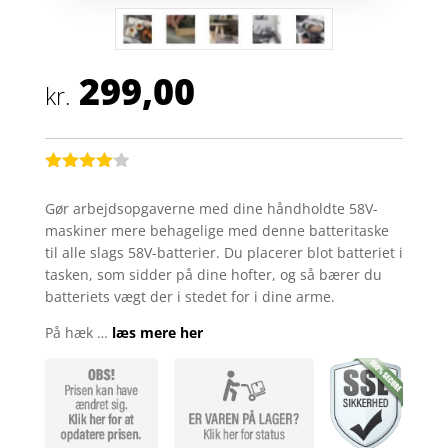
299,00
kr.
Bedømt
som
4
Gør arbejdsopgaverne med dine håndholdte 58V-
ud af 5
maskiner mere behagelige med denne batteritaske
baseret
på
til alle slags 58V-batterier. Du placerer blot batteriet i
kundebed
tasken, som sidder på dine hofter, og så bærer du
ømmelse
r
batteriets vægt der i stedet for i dine arme.
På hæk …
læs mere her