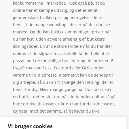
konkurrenterne i markedet. Husk også på, at du
online har et kæmpe udvalg, og det er let at
gennemskue, hvilken pris og betingelser der er
bedst, i de mange webshops der er på det danske
marked. Og du kan faktisk sammenligne priser når
du har lyst, uden at være afhængig af butikkers
åbningstider. En af de store fordele når du handler
online, er du slipper for, at skulle få det hele til at
passe med de forskellige buslinjer og tidspunkter. Et
fragtfirma som f.eks. Postnord eller GLS sender
varerne til din adresse, alternativt kan de sendes til
dig arbejde, så du kan frit vælge den løsning, der er
bedst for dig. Hvor mange gange har du stået i kø i
en butik – det er slut nu, når du handler online så gå
bare direkte til kassen, når du har fundet dine varer,
og betal med det samme, så behøver du ikke
længere forudsige, hvilken kø der er hurtigst – vi
gætter aldrig rigtigt alligevel.
Vi bruger cookies