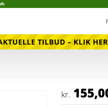
.dk
AKTUELLE TILBUD – KLIK HER
155,0
kr.