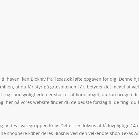
til haven, kan Biokniv fra Texas.dk løfte opgaven for dig. Denne hj
ilien, at du får styr på græsplænen i år, betyder det meget at væl
rt, og sandsynligheden er stor for at finde noget, du kan bruge i din
 her på vores website finder du de bedste forslag til de ting, du 
findes i varegruppen Kniv. Det er ren luksus at få lovpligtige 14 re
line shoppere køber deres Biokniv ved den velkendte shop Texas A/S