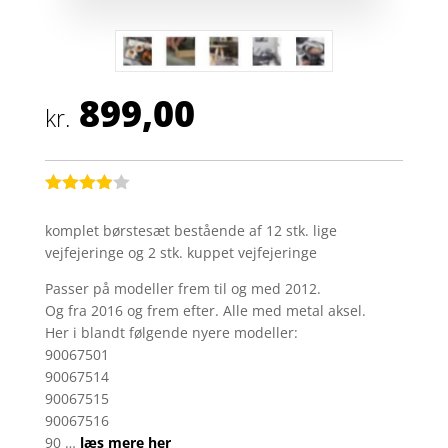
899,00
kr.
Bedømt
som
3.9
komplet børstesæt bestående af 12 stk. lige
ud af 5
vejfejeringe og 2 stk. kuppet vejfejeringe
baseret
på
kundebed
Passer på modeller frem til og med 2012.
ømmelse
Og fra 2016 og frem efter. Alle med metal aksel.
r
Her i blandt følgende nyere modeller:
90067501
90067514
90067515
90067516
90 …
læs mere her