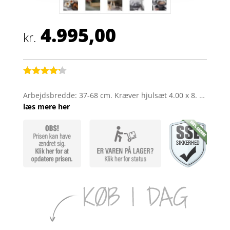
4.995,00
kr.
Bedømt
som
4.2
Arbejdsbredde: 37-68 cm. Kræver hjulsæt 4.00 x 8. …
ud af 5
læs mere her
baseret
på
kundebedø
mmelser