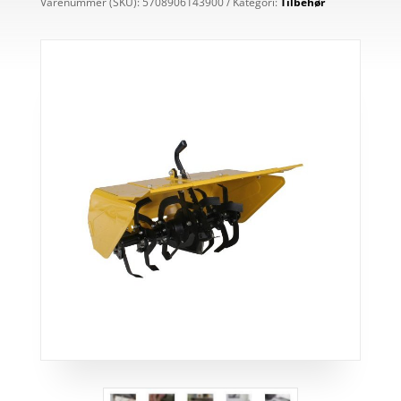
Varenummer (SKU):
5708906143900
Kategori:
Tilbehør