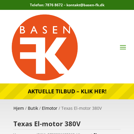
Telefon: 7876 8672 –
kontakt@basen-fk.dk
AKTUELLE TILBUD – KLIK HER!
Hjem
/
Butik
/
Elmotor
/ Texas El-motor 380V
Texas El-motor 380V