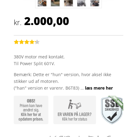
2.000,00
kr.
Bedømt
som
4.2
380V motor med kontakt.
ud af 5
Til Power Split 601V.
baseret
på
kundebedø
Bemærk: Dette er "hun" version, hvor aksel ikke
mmelser
stikker ud af motoren.
("han" version er varenr. B6T83) …
læs mere her