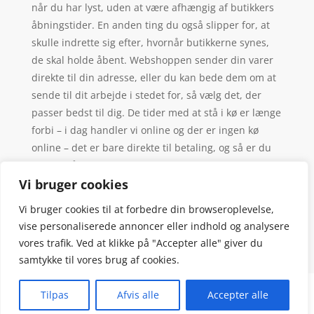
når du har lyst, uden at være afhængig af butikkers
åbningstider. En anden ting du også slipper for, at
skulle indrette sig efter, hvornår butikkerne synes,
de skal holde åbent. Webshoppen sender din varer
direkte til din adresse, eller du kan bede dem om at
sende til dit arbejde i stedet for, så vælg det, der
passer bedst til dig. De tider med at stå i kø er længe
forbi – i dag handler vi online og der er ingen kø
online – det er bare direkte til betaling, og så er du
videre, så slip for de sædvanlige forkerte valg af kø –
man vælger altid den langsomste.
Vi bruger cookies
Vi bruger cookies til at forbedre din browseroplevelse,
vise personaliserede annoncer eller indhold og analysere
vores trafik. Ved at klikke på "Accepter alle" giver du
samtykke til vores brug af cookies.
Denne hjemmeside samler et bredt udvalg af
Tilpas
Afvis alle
Accepter alle
spændende varer. Siden er et affiiliatesite, og nogle