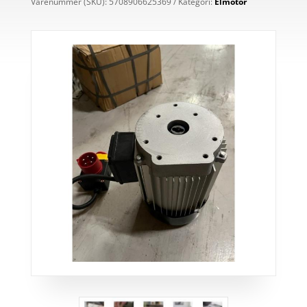
Varenummer (SKU):
5708906625369
Kategori:
Elmotor