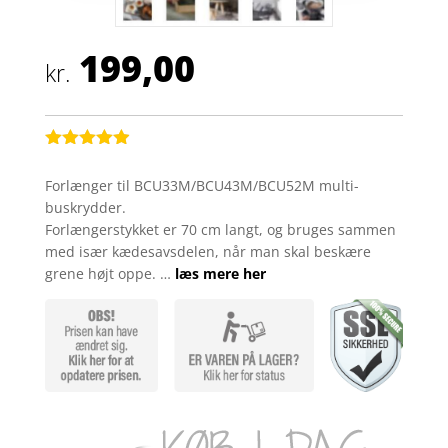
199,00
kr.
Bedømt
som
4.9
Forlænger til BCU33M/BCU43M/BCU52M multi-
ud af 5
buskrydder.
baseret på
kundebedøm
Forlængerstykket er 70 cm langt, og bruges sammen
melser
med især kædesavsdelen, når man skal beskære
grene højt oppe. …
læs mere her