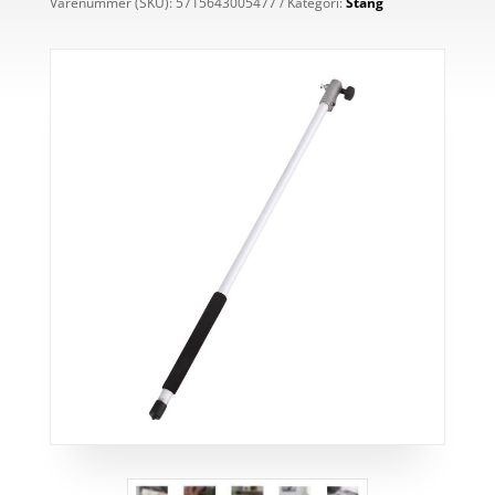
Varenummer (SKU):
5715643005477
Kategori:
Stang