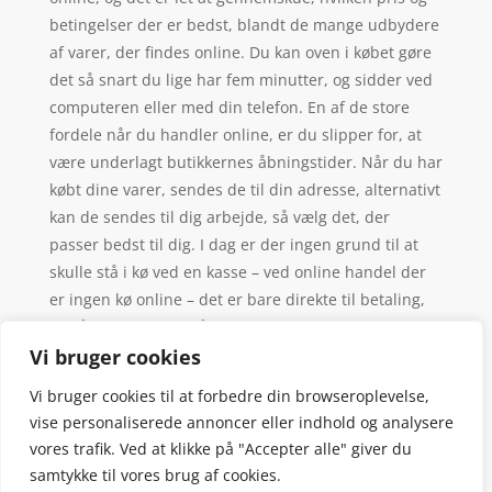
betingelser der er bedst, blandt de mange udbydere
af varer, der findes online. Du kan oven i købet gøre
det så snart du lige har fem minutter, og sidder ved
computeren eller med din telefon. En af de store
fordele når du handler online, er du slipper for, at
være underlagt butikkernes åbningstider. Når du har
købt dine varer, sendes de til din adresse, alternativt
kan de sendes til dig arbejde, så vælg det, der
passer bedst til dig. I dag er der ingen grund til at
skulle stå i kø ved en kasse – ved online handel der
er ingen kø online – det er bare direkte til betaling,
og så er du videre, så slip for de sædvanlige forkerte
valg af kø – man vælger altid den langsomste.
Vi bruger cookies
Vi bruger cookies til at forbedre din browseroplevelse,
vise personaliserede annoncer eller indhold og analysere
vores trafik. Ved at klikke på "Accepter alle" giver du
samtykke til vores brug af cookies.