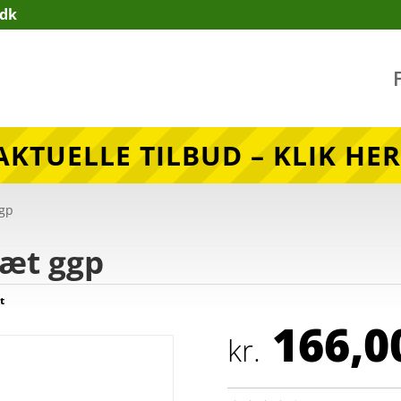
.dk
AKTUELLE TILBUD – KLIK HER
ggp
sæt ggp
t
166,0
kr.