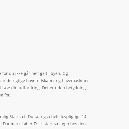
 for du ikke går helt galt i byen. Og
, har de rigtige haveredskaber og havemaskiner
at løse din udfordring. Det er uden betydning
g for.
lig Startsæt. Du får også hele lovpligtige 14
re i Danmark køber Frisk start sæt ggp hos den