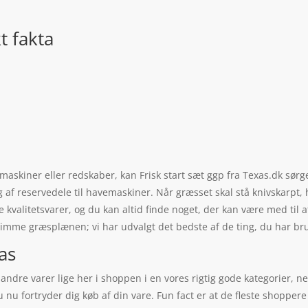
t fakta
 maskiner eller redskaber, kan Frisk start sæt ggp fra Texas.dk sørge
g af reservedele til havemaskiner. Når græsset skal stå knivskarpt
 kvalitetsvarer, og du kan altid finde noget, der kan være med til 
rimme græsplænen; vi har udvalgt det bedste af de ting, du har bru
xas
dre varer lige her i shoppen i en vores rigtig gode kategorier, nem
du nu fortryder dig køb af din vare. Fun fact er at de fleste shoppe