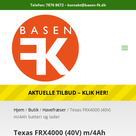
Telefon: 7876 8672 –
kontakt@basen-fk.dk
AKTUELLE TILBUD – KLIK HER!
Hjem
/
Butik
/
Havefræser
/ Texas FRX4000 (40V)
m/4Ah batteri og lader
Texas FRX4000 (40V) m/4Ah