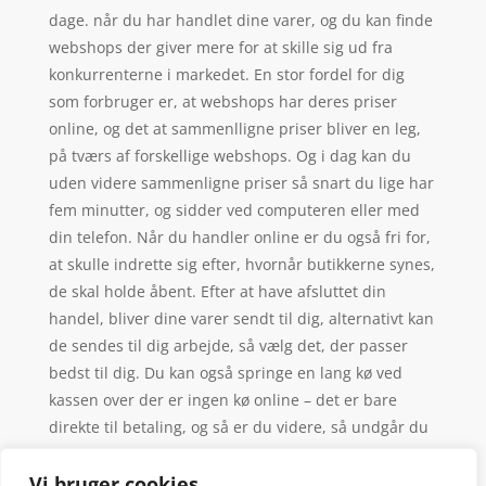
dage. når du har handlet dine varer, og du kan finde
webshops der giver mere for at skille sig ud fra
konkurrenterne i markedet. En stor fordel for dig
som forbruger er, at webshops har deres priser
online, og det at sammenlligne priser bliver en leg,
på tværs af forskellige webshops. Og i dag kan du
uden videre sammenligne priser så snart du lige har
fem minutter, og sidder ved computeren eller med
din telefon. Når du handler online er du også fri for,
at skulle indrette sig efter, hvornår butikkerne synes,
de skal holde åbent. Efter at have afsluttet din
handel, bliver dine varer sendt til dig, alternativt kan
de sendes til dig arbejde, så vælg det, der passer
bedst til dig. Du kan også springe en lang kø ved
kassen over der er ingen kø online – det er bare
direkte til betaling, og så er du videre, så undgår du
skrigende unger, der plager deres forældre om slik
og søde sager.
Vi bruger cookies