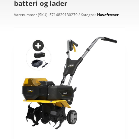
batteri og lader
Varenummer (SKU):
5714829130279
Kategori:
Havefræser