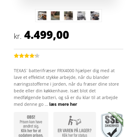
4.499,00
kr.
Bedømt
som
4.2
TEXAS´ batterifræser FRX4000 hjælper dig med at
ud af 5
lave et effektivt stykke arbejde, når du blander
baseret
på
næringsstofferne i jorden, når du fræser dine store
kundebedø
bede eller din køkkenhave. Isæt blot det
mmelser
medfølgende batteri, og så er du klar til at arbejde
med denne go …
læs mere her