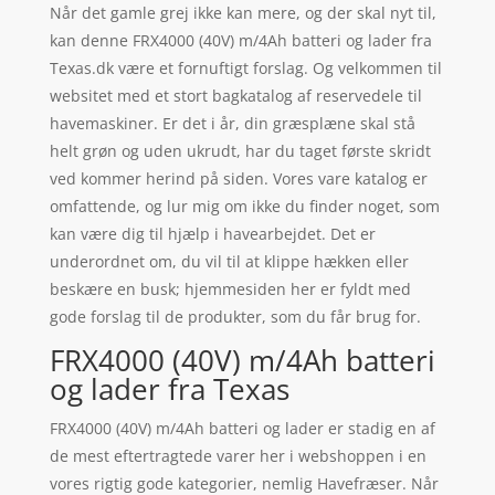
Når det gamle grej ikke kan mere, og der skal nyt til,
kan denne FRX4000 (40V) m/4Ah batteri og lader fra
Texas.dk være et fornuftigt forslag. Og velkommen til
websitet med et stort bagkatalog af reservedele til
havemaskiner. Er det i år, din græsplæne skal stå
helt grøn og uden ukrudt, har du taget første skridt
ved kommer herind på siden. Vores vare katalog er
omfattende, og lur mig om ikke du finder noget, som
kan være dig til hjælp i havearbejdet. Det er
underordnet om, du vil til at klippe hækken eller
beskære en busk; hjemmesiden her er fyldt med
gode forslag til de produkter, som du får brug for.
FRX4000 (40V) m/4Ah batteri
og lader fra Texas
FRX4000 (40V) m/4Ah batteri og lader er stadig en af
de mest eftertragtede varer her i webshoppen i en
vores rigtig gode kategorier, nemlig Havefræser. Når