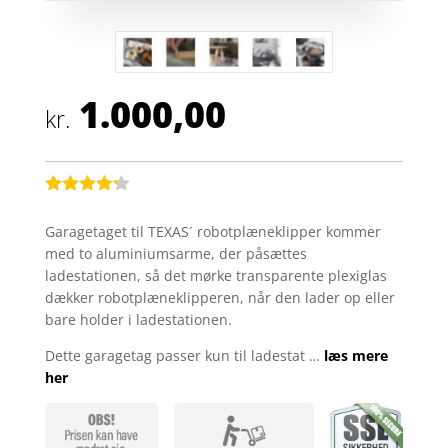
1.000,00
kr.
Bedømt
som
4.2
Garagetaget til TEXAS´ robotplæneklipper kommer
ud af 5
med to aluminiumsarme, der påsættes
baseret
på
ladestationen, så det mørke transparente plexiglas
kundebedø
dækker robotplæneklipperen, når den lader op eller
mmelser
bare holder i ladestationen.
Dette garagetag passer kun til ladestat …
læs mere
her