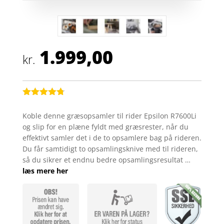
1.999,00
kr.
Bedømt
som
4.7
Koble denne græsopsamler til rider Epsilon R7600Li
ud af 5
og slip for en plæne fyldt med græsrester, når du
baseret på
kundebedø
effektivt samler det i de to opsamlere bag på rideren.
mmelser
Du får samtidigt to opsamlingsknive med til rideren,
så du sikrer et endnu bedre opsamlingsresultat …
læs mere her