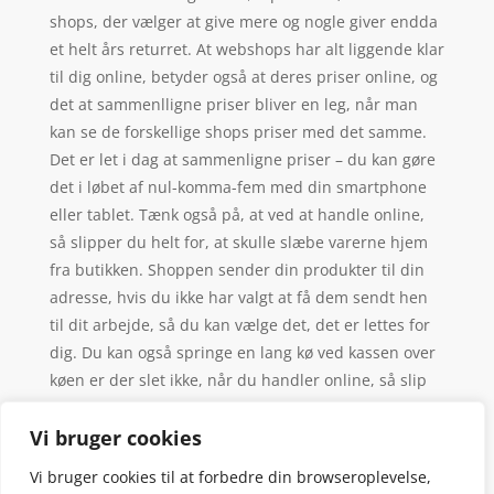
shops, der vælger at give mere og nogle giver endda
et helt års returret. At webshops har alt liggende klar
til dig online, betyder også at deres priser online, og
det at sammenlligne priser bliver en leg, når man
kan se de forskellige shops priser med det samme.
Det er let i dag at sammenligne priser – du kan gøre
det i løbet af nul-komma-fem med din smartphone
eller tablet. Tænk også på, at ved at handle online,
så slipper du helt for, at skulle slæbe varerne hjem
fra butikken. Shoppen sender din produkter til din
adresse, hvis du ikke har valgt at få dem sendt hen
til dit arbejde, så du kan vælge det, det er lettes for
dig. Du kan også springe en lang kø ved kassen over
køen er der slet ikke, når du handler online, så slip
for de sædvanlige forkerte valg af kø – man vælger
altid den langsomste.
Vi bruger cookies
Vi bruger cookies til at forbedre din browseroplevelse,