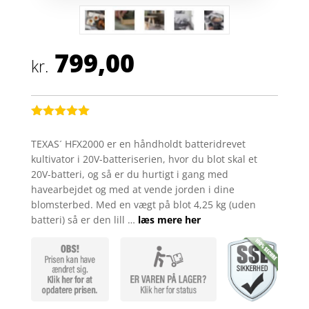
799,00
kr.
Bedømt
som
5
ud
TEXAS´ HFX2000 er en håndholdt batteridrevet
af 5
kultivator i 20V-batteriserien, hvor du blot skal et
baseret på
kundebedøm
20V-batteri, og så er du hurtigt i gang med
melser
havearbejdet og med at vende jorden i dine
blomsterbed. Med en vægt på blot 4,25 kg (uden
batteri) så er den lill …
læs mere her