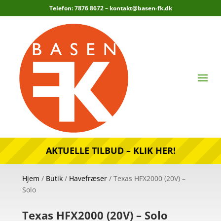
Telefon: 7876 8672 –
kontakt@basen-fk.dk
AKTUELLE TILBUD – KLIK HER!
Hjem
/
Butik
/
Havefræser
/ Texas HFX2000 (20V) –
Solo
Texas HFX2000 (20V) – Solo