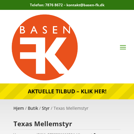
Telefon: 7876 8672 –
kontakt@basen-fk.dk
AKTUELLE TILBUD – KLIK HER!
Hjem
/
Butik
/
Styr
/ Texas Mellemstyr
Texas Mellemstyr