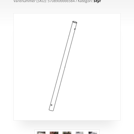
Varenummer (SKU):
5708906666584
Kategori:
Styr