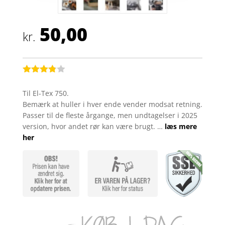
50,00
kr.
Bedømt
som
3.8
Til El-Tex 750.
ud af 5
Bemærk at huller i hver ende vender modsat retning.
baseret
på
Passer til de fleste årgange, men undtagelser i 2025
kundebed
version, hvor andet rør kan være brugt. …
læs mere
ømmels
er
her