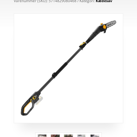
Varenummer (SKU):
5714829080468
Kategori:
Kædesav