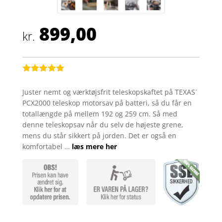
899,00
kr.
Bedømt
som
5
ud
Juster nemt og værktøjsfrit teleskopskaftet på TEXAS´
af 5
PCX2000 teleskop motorsav på batteri, så du får en
baseret på
kundebedøm
totallængde på mellem 192 og 259 cm. Så med
melser
denne teleskopsav når du selv de højeste grene,
mens du står sikkert på jorden. Det er også en
komfortabel …
læs mere her