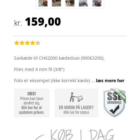
159,00
kr.
Bedømt
som
4.3
Savkæde til CHX2000 kædedsav (90063290).
ud af 5
baseret
Files med 4 mm fil (3/8")
på
kundebedø
mmelser
Foto er eksempel (ikke korrekt kæde) …
læs mere her