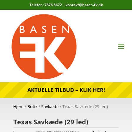
Telefon: 7876 8672 –
kontakt@basen-fk.dk
AKTUELLE TILBUD – KLIK HER!
Hjem
/
Butik
/
Savkæde
/ Texas Savkæde (29 led)
Texas Savkæde (29 led)