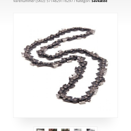
Varenummer (SKU):
5714829116297
Kategori:
Savkæde