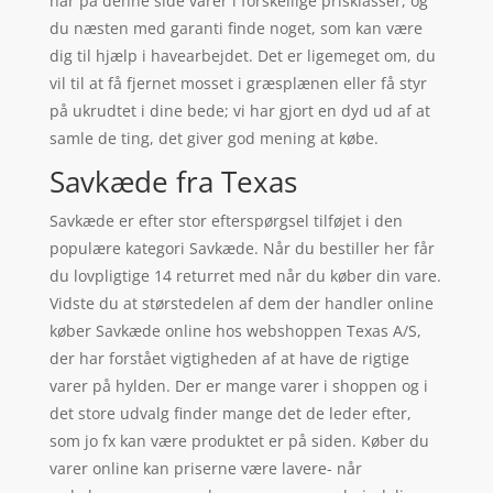
har på denne side varer i forskellige prisklasser, og
du næsten med garanti finde noget, som kan være
dig til hjælp i havearbejdet. Det er ligemeget om, du
vil til at få fjernet mosset i græsplænen eller få styr
på ukrudtet i dine bede; vi har gjort en dyd ud af at
samle de ting, det giver god mening at købe.
Savkæde fra Texas
Savkæde er efter stor efterspørgsel tilføjet i den
populære kategori Savkæde. Når du bestiller her får
du lovpligtige 14 returret med når du køber din vare.
Vidste du at størstedelen af dem der handler online
køber Savkæde online hos webshoppen Texas A/S,
der har forstået vigtigheden af at have de rigtige
varer på hylden. Der er mange varer i shoppen og i
det store udvalg finder mange det de leder efter,
som jo fx kan være produktet er på siden. Køber du
varer online kan priserne være lavere- når