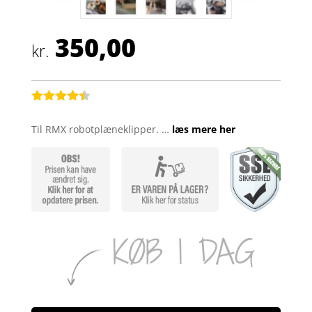
350,00
kr.
Bedømt
som
4.4
Til RMX robotplæneklipper. …
læs mere her
ud af 5
baseret
på
kundebedø
mmelser