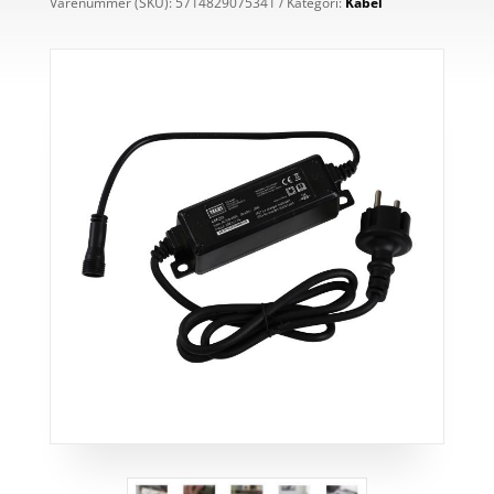
Varenummer (SKU):
5714829075341
Kategori:
Kabel