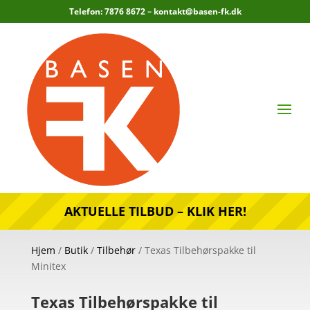
Telefon: 7876 8672 –
kontakt@basen-fk.dk
AKTUELLE TILBUD – KLIK HER!
Hjem
/
Butik
/
Tilbehør
/ Texas Tilbehørspakke til
Minitex
Texas Tilbehørspakke til