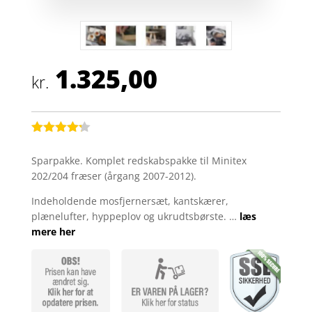
1.325,00
kr.
Bedømt
som
4.2
Sparpakke. Komplet redskabspakke til Minitex
ud af 5
202/204 fræser (årgang 2007-2012).
baseret
på
kundebedø
Indeholdende mosfjernersæt, kantskærer,
mmelser
plænelufter, hyppeplov og ukrudtsbørste. …
læs
mere her