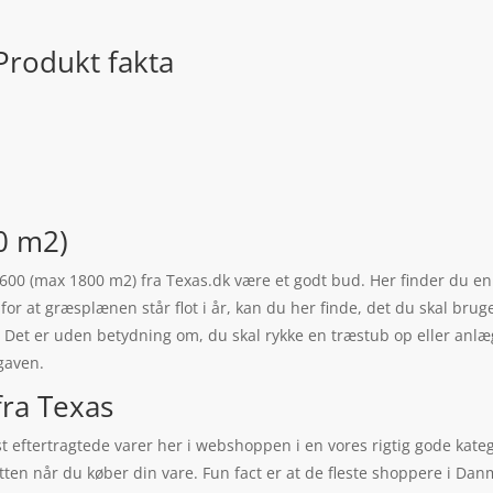
rodukt fakta
0 m2)
X1600 (max 1800 m2) fra Texas.dk være et godt bud. Her finder du e
for at græsplænen står flot i år, kan du her finde, det du skal brug
m. Det er uden betydning om, du skal rykke en træstub op eller anl
pgaven.
ra Texas
 eftertragtede varer her i webshoppen i en vores rigtig gode kate
i hatten når du køber din vare. Fun fact er at de fleste shoppere i