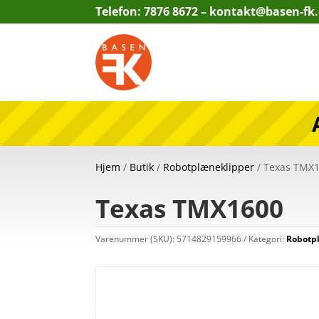
Telefon: 7876 8672 –
kontakt@basen-fk
Hjem
/
Butik
/
Robotplæneklipper
/ Texas TMX
Texas TMX1600
Varenummer (SKU):
5714829159966
Kategori:
Robotp