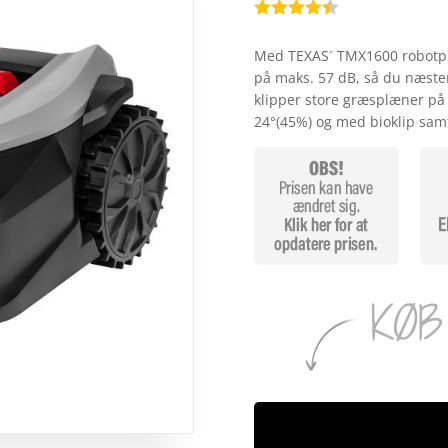
Bedømt
som
4.4
Med TEXAS´ TMX1600 robotplæ
ud af 5
på maks. 57 dB, så du næsten
baseret
på
klipper store græsplæner på 
kundebedø
24°(45%) og med bioklip sam
mmelser