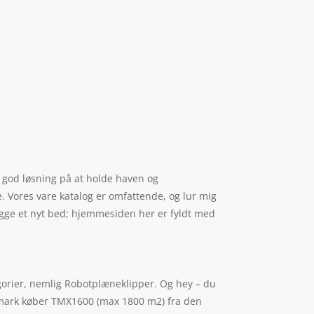
n god løsning på at holde haven og
e. Vores vare katalog er omfattende, og lur mig
ægge et nyt bed; hjemmesiden her er fyldt med
gorier, nemlig Robotplæneklipper. Og hey – du
 Danmark køber TMX1600 (max 1800 m2) fra den