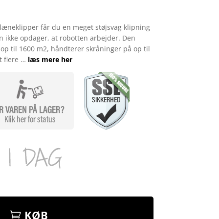
neklipper får du en meget støjsvag klipning
 ikke opdager, at robotten arbejder. Den
op til 1600 m2, håndterer skråninger på op til
t flere …
læs mere her
KØB