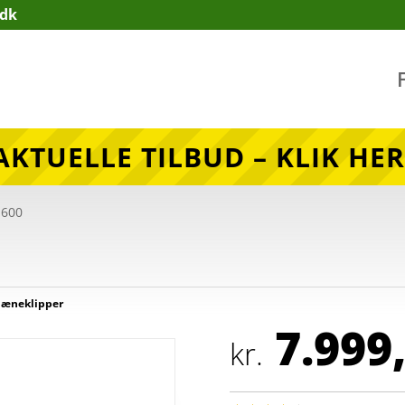
.dk
AKTUELLE TILBUD – KLIK HER
1600
læneklipper
7.999
kr.