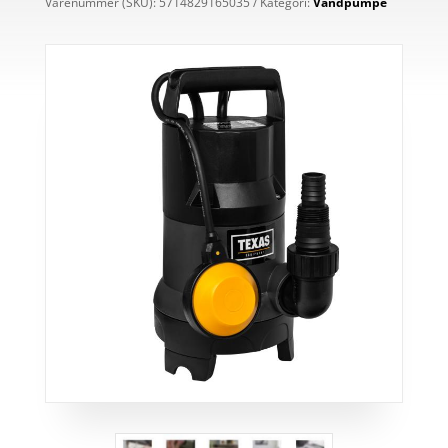
Varenummer (SKU):
5714829165035
Kategori:
Vandpumpe