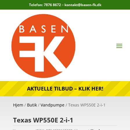
Telefon: 7876 8672 –
kontakt@basen-fk.dk
AKTUELLE TILBUD – KLIK HER!
Hjem
/
Butik
/
Vandpumpe
/ Texas WP550E 2-i-1
Texas WP550E 2-i-1