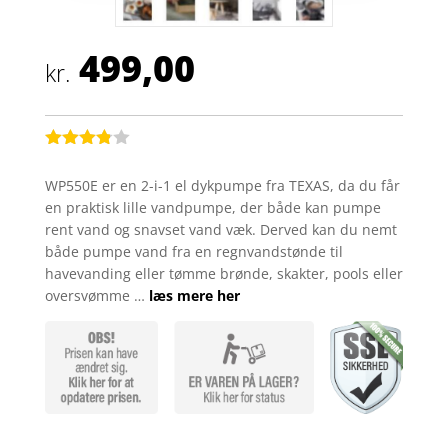
499,00
kr.
Bedømt
som
3.8
WP550E er en 2-i-1 el dykpumpe fra TEXAS, da du får
ud af 5
en praktisk lille vandpumpe, der både kan pumpe
baseret
på
rent vand og snavset vand væk. Derved kan du nemt
kundebed
både pumpe vand fra en regnvandstønde til
ømmels
er
havevanding eller tømme brønde, skakter, pools eller
oversvømme …
læs mere her