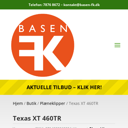
Telefon: 7876 8672 –
kontakt@basen-fk.dk
AKTUELLE TILBUD – KLIK HER!
Hjem
/
Butik
/
Plæneklipper
/ Texas XT 460TR
Texas XT 460TR