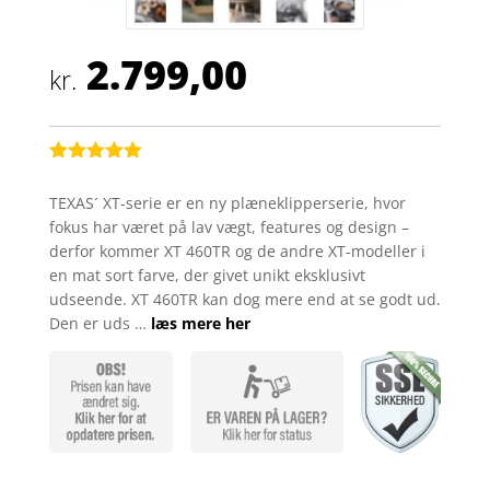
2.799,00
kr.
Bedømt
som
5
ud
TEXAS´ XT-serie er en ny plæneklipperserie, hvor
af 5
fokus har været på lav vægt, features og design –
baseret på
kundebedøm
derfor kommer XT 460TR og de andre XT-modeller i
melser
en mat sort farve, der givet unikt eksklusivt
udseende. XT 460TR kan dog mere end at se godt ud.
Den er uds …
læs mere her