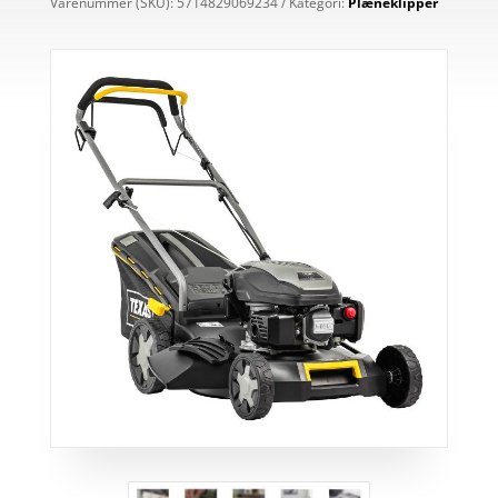
Varenummer (SKU):
5714829069234
Kategori:
Plæneklipper