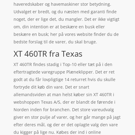
haveredskaber og havemaskiner stor betydning.
Udvalget er bredt, og du næsten med garanti finde
noget, der er lige det, du mangler. Det er ikke vigtigt
om, din intention er at beskære en busk eller
beskære en busk; her på vores website finder du de
bedste forslag til de varer, du skal bruge.
XT 460TR fra Texas
XT 460TR findes stadig i Top-10 eller tæt på i den
eftertragtede varegruppe Plæneklipper. Det er ret
godt at du får lovpligtige 14 returret hvis du skulle
fortryde dit køb din vare. Det er snart
allemandsviden at man helst køber sin XT 460TR i
webshoppen Texas A/S, der er blandt de førende i
Norden inden for branchen. Det store vareudvalg
giver en stor pulje af varer, og her går mange på jagt
efter deres mål, og der er det oplagte valg den vare
du kigger på lige nu. Købes der ind i online