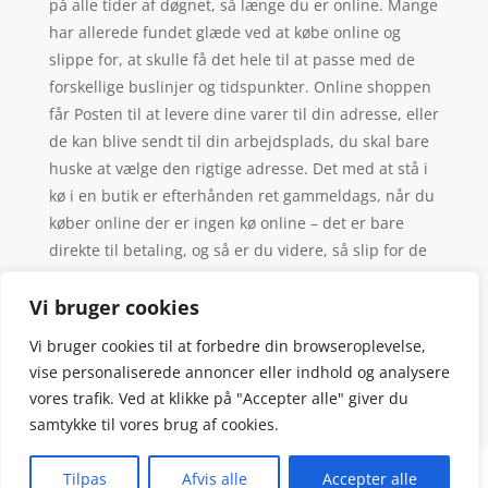
på alle tider af døgnet, så længe du er online. Mange
har allerede fundet glæde ved at købe online og
slippe for, at skulle få det hele til at passe med de
forskellige buslinjer og tidspunkter. Online shoppen
får Posten til at levere dine varer til din adresse, eller
de kan blive sendt til din arbejdsplads, du skal bare
huske at vælge den rigtige adresse. Det med at stå i
kø i en butik er efterhånden ret gammeldags, når du
køber online der er ingen kø online – det er bare
direkte til betaling, og så er du videre, så slip for de
sædvanlige forkerte valg af kø – man vælger altid den
langsomste.
Vi bruger cookies
Vi bruger cookies til at forbedre din browseroplevelse,
vise personaliserede annoncer eller indhold og analysere
vores trafik. Ved at klikke på "Accepter alle" giver du
samtykke til vores brug af cookies.
Denne hjemmeside samler et bredt udvalg af
Tilpas
Afvis alle
Accepter alle