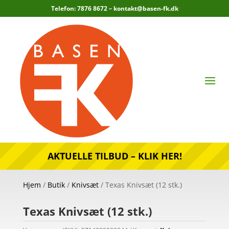
Telefon: 7876 8672 –
kontakt@basen-fk.dk
AKTUELLE TILBUD – KLIK HER!
Hjem
/
Butik
/
Knivsæt
/ Texas Knivsæt (12 stk.)
Texas Knivsæt (12 stk.)