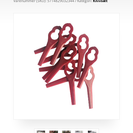
Varenummer (SKU):
5714829032344
Kategori:
Knivsæt