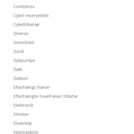
Combikniv
Cykel reservedele
Cykeltilbehør
Diverse
Dozerblad
Dunk
Dykpumpe
Dæk
Dæksel
Efterhængt fræser
Efterhængte havefræser tilbehø
Elektronik
Elmotor
Elværktøj
Fejemaskine