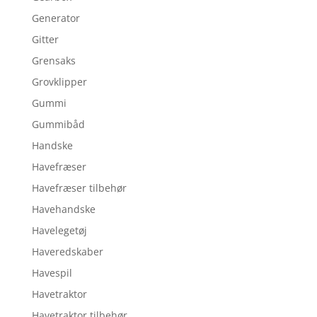
Generator
Gitter
Grensaks
Grovklipper
Gummi
Gummibåd
Handske
Havefræser
Havefræser tilbehør
Havehandske
Havelegetøj
Haveredskaber
Havespil
Havetraktor
Havetraktor tilbehør