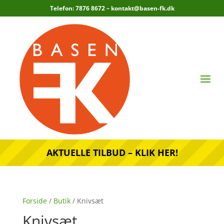
Telefon: 7876 8672 –
kontakt@basen-fk.dk
AKTUELLE TILBUD – KLIK HER!
Forside
/
Butik
/ Knivsæt
Knivsæt