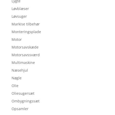
Lygte
Løvblæser
Løvsuger
Markise tilbehør
Monteringsplade
Motor
Motorsavskæde
Motorsavssværd
Multimaskine
Næsehjul
Nøgle
Olie
Oliesugersæt
Ombygningssæt
Opsamler