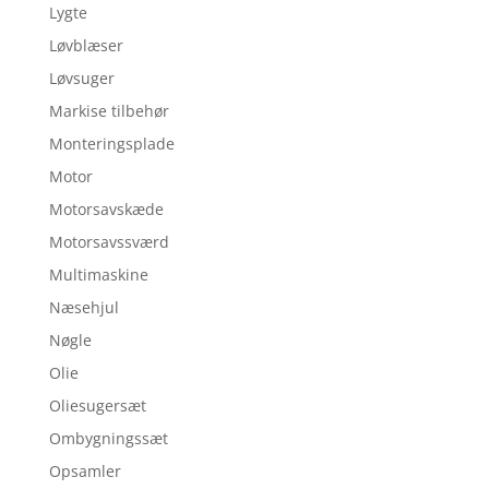
Lygte
Løvblæser
Løvsuger
Markise tilbehør
Monteringsplade
Motor
Motorsavskæde
Motorsavssværd
Multimaskine
Næsehjul
Nøgle
Olie
Oliesugersæt
Ombygningssæt
Opsamler