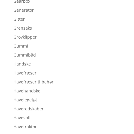
Gearbox
Generator
Gitter
Grensaks
Grovklipper
Gummi
Gummibåd
Handske
Havefræser
Havefræser tilbehør
Havehandske
Havelegetøj
Haveredskaber
Havespil
Havetraktor