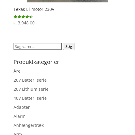
Texas El-motor 230V
3.948,00
Vurderet
kr.
4.4
ud af 5
Søg
Søg
efter:
Produktkategorier
Åre
20V Batteri serie
20V Lithium serie
40V Batteri serie
Adapter
Alarm
Anhængertræk
Arm