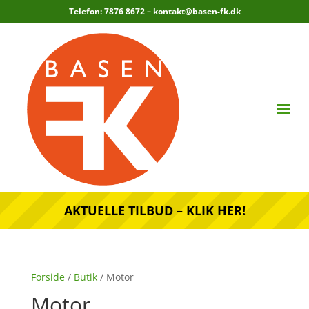
Telefon: 7876 8672 –
kontakt@basen-fk.dk
AKTUELLE TILBUD – KLIK HER!
Forside
/
Butik
/ Motor
Motor