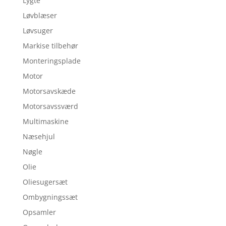
Lygte
Løvblæser
Løvsuger
Markise tilbehør
Monteringsplade
Motor
Motorsavskæde
Motorsavssværd
Multimaskine
Næsehjul
Nøgle
Olie
Oliesugersæt
Ombygningssæt
Opsamler