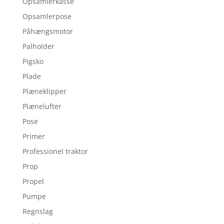
Opsamlerkasse
Opsamlerpose
Påhængsmotor
Palholder
Pigsko
Plade
Plæneklipper
Plænelufter
Pose
Primer
Professionel traktor
Prop
Propel
Pumpe
Regnslag