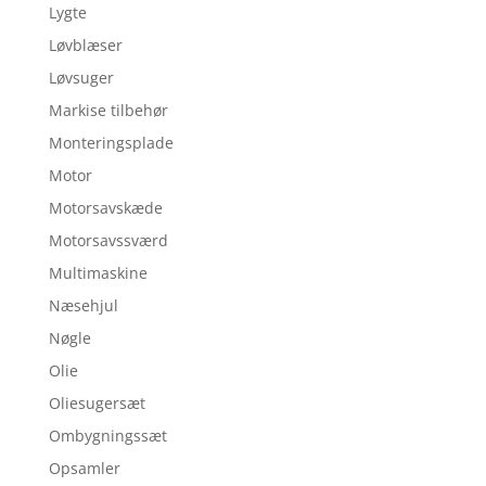
Lygte
Løvblæser
Løvsuger
Markise tilbehør
Monteringsplade
Motor
Motorsavskæde
Motorsavssværd
Multimaskine
Næsehjul
Nøgle
Olie
Oliesugersæt
Ombygningssæt
Opsamler