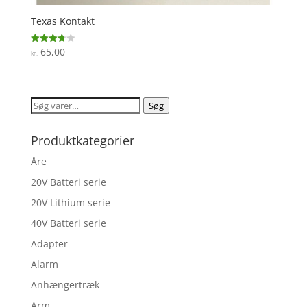
Texas Kontakt
65,00
Vurderet
kr.
3.8
ud af 5
Søg
Søg
efter:
Produktkategorier
Åre
20V Batteri serie
20V Lithium serie
40V Batteri serie
Adapter
Alarm
Anhængertræk
Arm