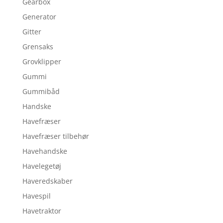
Gearbox
Generator
Gitter
Grensaks
Grovklipper
Gummi
Gummibåd
Handske
Havefræser
Havefræser tilbehør
Havehandske
Havelegetøj
Haveredskaber
Havespil
Havetraktor